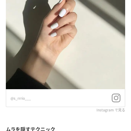
@s_rrrio___
Instagram で見る
ムラを隠すテクニック