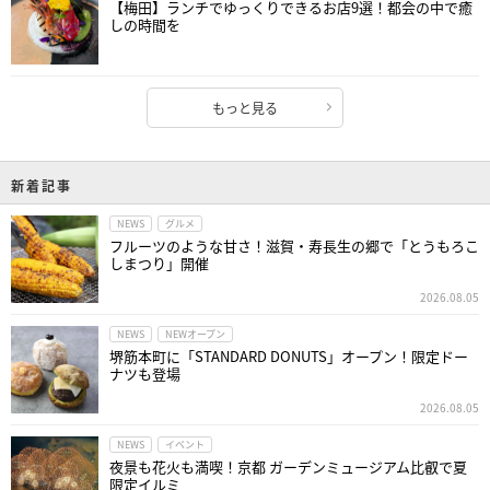
【梅田】ランチでゆっくりできるお店9選！都会の中で癒
しの時間を
もっと見る
新着記事
NEWS
グルメ
フルーツのような甘さ！滋賀・寿長生の郷で「とうもろこ
しまつり」開催
2026.08.05
NEWS
NEWオープン
堺筋本町に「STANDARD DONUTS」オープン！限定ドー
ナツも登場
2026.08.05
NEWS
イベント
夜景も花火も満喫！京都 ガーデンミュージアム比叡で夏
限定イルミ