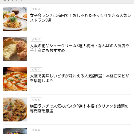
グルメ
女子会ランチは梅田で！おしゃれ＆ゆっくりできる人気レ
ストラン9選
グルメ
大阪の絶品シュークリーム8選！梅田・なんばの人気店や
手土産にもおすすめ
グルメ
大阪で美味しいピザが味わえる人気店9選！本格石窯ピザ
を堪能しよう
グルメ
梅田ランチで人気のパスタ9選！本格イタリアン＆話題の
専門店を厳選
グルメ