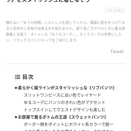
ファッション
慣れない「おうち時間」にストレスを感じていたら、服装に変化をつけてみ
ると気持ちに余裕が出来るかも知れません。寝て過ごすだけのときに着る部
屋着とは違う、オシャレな「おうちコーデ」。そこでコーデの参考にした
い、リラックスパンツルックをご紹介します。
Tweet
目次
柔らかく縦ラインがスタイリッシュな《リブパンツ》
スリットワンピースに淡い色でレイヤード
ゆるコーデにパンツのきれい色がアクセント
トップスインしてウエストデザインも楽しむ
お部屋で着るボトムの王道《スウェットパンツ》
ボーダー柄をポイントにホワイト系カラーで統一