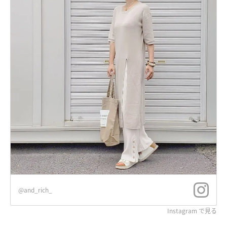
@and_rich_
Instagram で見る