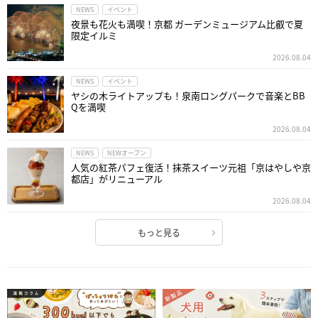
NEWS
イベント
夜景も花火も満喫！京都 ガーデンミュージアム比叡で夏
限定イルミ
2026.08.04
NEWS
イベント
ヤシの木ライトアップも！泉南ロングパークで音楽とBB
Qを満喫
2026.08.04
NEWS
NEWオープン
人気の紅茶パフェ復活！抹茶スイーツ元祖「京はやしや京
都店」がリニューアル
2026.08.04
もっと見る