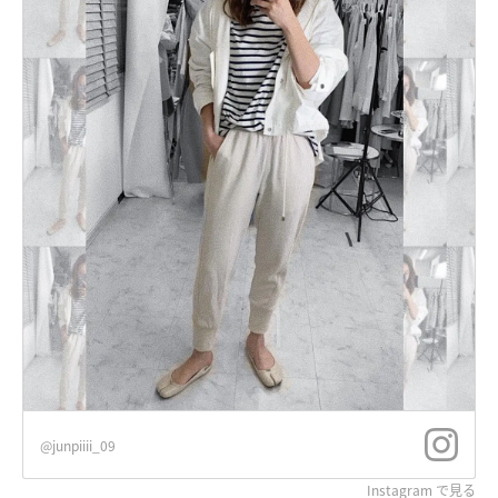
@junpiiii_09
Instagram で見る