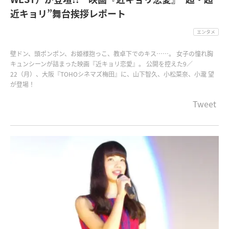
近キョリ”舞台挨拶レポート
エンタメ
壁ドン、頭ポンポン、お姫様抱っこ、教卓下でのキス……。 女子の憧れ胸
キュンシーンが詰まった映画『近キョリ恋愛』。 公開を控えた9／
22（月）、大阪『TOHOシネマズ梅田』に、山下智久、小松菜奈、小瀧 望
が登場！
Tweet