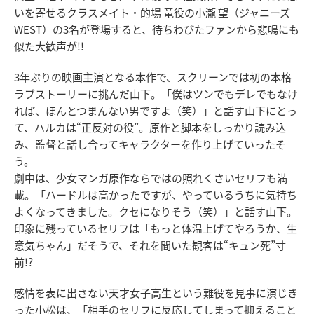
いを寄せるクラスメイト・的場 竜役の小瀧 望（ジャニーズ
WEST）の3名が登場すると、待ちわびたファンから悲鳴にも
似た大歓声が!!
3年ぶりの映画主演となる本作で、スクリーンでは初の本格
ラブストーリーに挑んだ山下。「僕はツンでもデレでもなけ
れば、ほんとつまんない男ですよ（笑）」と話す山下にとっ
て、ハルカは“正反対の役”。原作と脚本をしっかり読み込
み、監督と話し合ってキャラクターを作り上げていったそ
う。
劇中は、少女マンガ原作ならではの照れくさいセリフも満
載。「ハードルは高かったですが、やっているうちに気持ち
よくなってきました。クセになりそう（笑）」と話す山下。
印象に残っているセリフは「もっと体温上げてやろうか、生
意気ちゃん」だそうで、それを聞いた観客は“キュン死”寸
前!?
感情を表に出さない天才女子高生という難役を見事に演じき
った小松は、「相手のセリフに反応してしまって抑えること