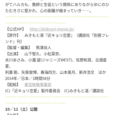
がてハルカも、教師と生徒という関係にありながらゆにのひ
たむきさに惹かれ、心の距離が縮まっていき……。
———————————————————————————
———————————————–
【公式HP】
http://kinkyori-movie.jp/
【原作】 みきもと凛『近キョリ恋愛』（講談社『別冊フレ
ンド』刊）
【監督・編集】 熊澤尚人
【出演】 山下智久、小松菜奈、
水川あさみ、小瀧 望(ジャニーズWEST)、佐野和真、古畑星
夏、
利重 剛、矢柴俊博、春海四方、山本美月、新井浩文 ほか
2014年／日本／1時間58分
【配給】
東宝映像事業部
(C)「近キョリ恋愛」製作委員会 (C)みきもと凜／講談社
———————————————————————————
———————————————–
10／11（土）公開