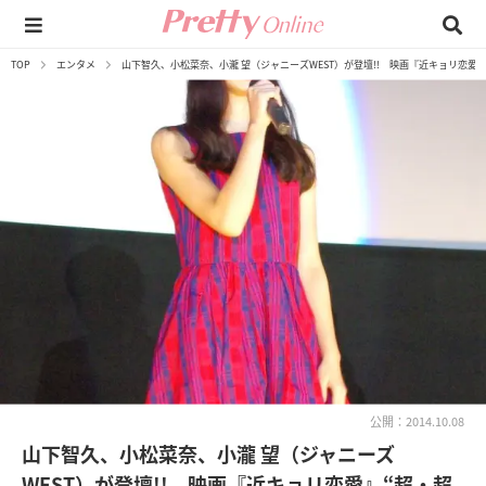
TOP
エンタメ
山下智久、小松菜奈、小瀧 望（ジャニーズWEST）が登壇!! 映画『近キョリ恋愛
公開：2014.10.08
山下智久、小松菜奈、小瀧 望（ジャニーズ
WEST）が登壇!! 映画『近キョリ恋愛』“超・超