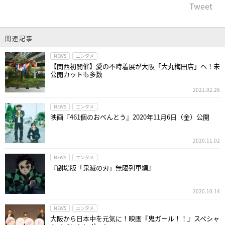
Tweet
関連記事
NEWS
エンタメ
【関西初開催】愛の不時着展が大阪「大丸梅田店」へ！未
公開カットも多数
2021.02.26
NEWS
エンタメ
映画『461個のおべんとう』2020年11月6日（金）公開
2020.11.02
NEWS
エンタメ
『劇場版「鬼滅の刃」無限列車編』
2020.10.14
NEWS
エンタメ
大阪から日本中を元気に！映画『鬼ガール！！』スペシャ