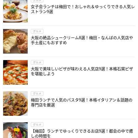
グルメ
女子会ランチは梅田で！おしゃれ＆ゆっくりできる人気レ
ストラン9選
グルメ
大阪の絶品シュークリーム8選！梅田・なんばの人気店や
手土産にもおすすめ
グルメ
大阪で美味しいピザが味わえる人気店9選！本格石窯ピザ
を堪能しよう
グルメ
梅田ランチで人気のパスタ9選！本格イタリアン＆話題の
専門店を厳選
グルメ
【梅田】ランチでゆっくりできるお店9選！都会の中で癒
しの時間を