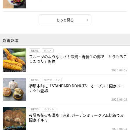
もっと見る
新着記事
NEWS
グルメ
フルーツのような甘さ！滋賀・寿長生の郷で「とうもろこ
しまつり」開催
2026.08.05
NEWS
NEWオープン
堺筋本町に「STANDARD DONUTS」オープン！限定ドー
ナツも登場
2026.08.05
NEWS
イベント
夜景も花火も満喫！京都 ガーデンミュージアム比叡で夏
限定イルミ
2026.08.04