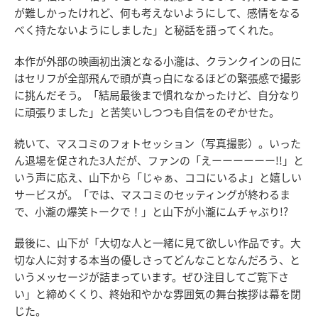
が難しかったけれど、何も考えないようにして、感情をなる
べく持たないようにしました」と秘話を語ってくれた。
本作が外部の映画初出演となる小瀧は、クランクインの日に
はセリフが全部飛んで頭が真っ白になるほどの緊張感で撮影
に挑んだそう。「結局最後まで慣れなかったけど、自分なり
に頑張りました」と苦笑いしつつも自信をのぞかせた。
続いて、マスコミのフォトセッション（写真撮影）。いった
ん退場を促された3人だが、ファンの「えーーーーーー!!」と
いう声に応え、山下から「じゃぁ、ココにいるよ」と嬉しい
サービスが。「では、マスコミのセッティングが終わるま
で、小瀧の爆笑トークで！」と山下が小瀧にムチャぶり!?
最後に、山下が「大切な人と一緒に見て欲しい作品です。大
切な人に対する本当の優しさってどんなことなんだろう、と
いうメッセージが詰まっています。ぜひ注目してご覧下さ
い」と締めくくり、終始和やかな雰囲気の舞台挨拶は幕を閉
じた。