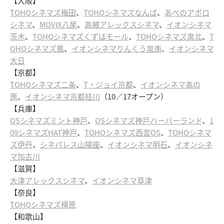
【大阪】
TOHOシネマズ梅田
、
TOHOシネマズなんば
、
あべのアポロ
シネマ
、
MOVIX八尾
、
高槻アレックスシネマ
、
イオンシネマ
茨木
、
TOHOシネマズくずはモール
、
TOHOシネマズ泉北
、
T
OHOシネマズ鳳
、
イオンシネマりんくう泉南
、
イオンシネマ
大日
【京都】
TOHOシネマズ二条
、
T・ジョイ京都
、
イオンシネマ高の
原
、
イオンシネマ京都桂川
（10／17オープン）
【兵庫】
OSシネマズミント神戸
、
OSシネマズ神戸ハーバーランド
、
1
09シネマズHAT神戸
、
TOHOシネマズ西宮OS
、
TOHOシネマ
ズ伊丹
、
シネパレス山陽座
、
イオンシネマ明石
、
イオンシネ
マ加古川
【滋賀】
大津アレックスシネマ
、
イオンシネマ草津
【奈良】
TOHOシネマズ橿原
【和歌山】