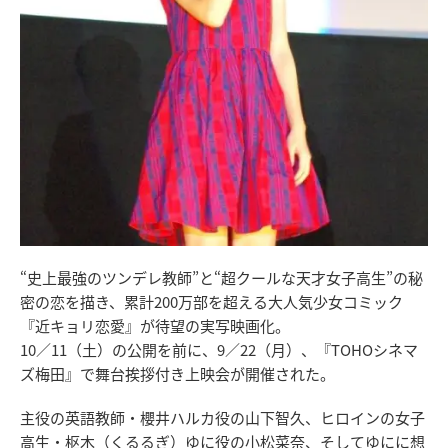
“史上最強のツンデレ教師”と“超クールな天才女子高生”の秘
密の恋を描き、累計200万部を超える大人気少女コミック
『近キョリ恋愛』が待望の実写映画化。
10／11（土）の公開を前に、9／22（月）、『TOHOシネマ
ズ梅田』で舞台挨拶付き上映会が開催された。
主役の英語教師・櫻井ハルカ役の山下智久、ヒロインの女子
高生・枢木（くるるぎ）ゆに役の小松菜奈、そしてゆにに想