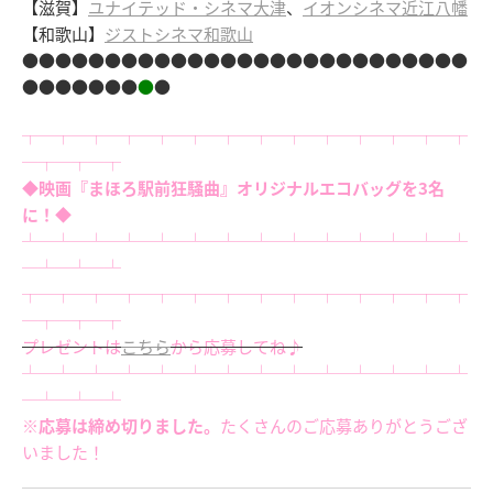
【滋賀】
ユナイテッド・シネマ大津
、
イオンシネマ近江八幡
【和歌山】
ジストシネマ和歌山
●●●●●●●●●●●●●●●●●●●●●●●●●●●
●●●●●●●
●
●
┬─┬─┬─┬─┬─┬─┬─┬─┬─┬─┬─┬─┬─┬
─┬─┬─┬
◆映画『まほろ駅前狂騒曲』オリジナルエコバッグを3名
に！◆
┴─┴─┴─┴─┴─┴─┴─┴─┴─┴─┴─┴─┴─┴
─┴─┴─┴
┬─┬─┬─┬─┬─┬─┬─┬─┬─┬─┬─┬─┬─┬
─┬─┬─┬
プレゼントは
こちら
から応募してね♪
┴─┴─┴─┴─┴─┴─┴─┴─┴─┴─┴─┴─┴─┴
─┴─┴─┴
※応募は締め切りました。
たくさんのご応募ありがとうござ
いました！