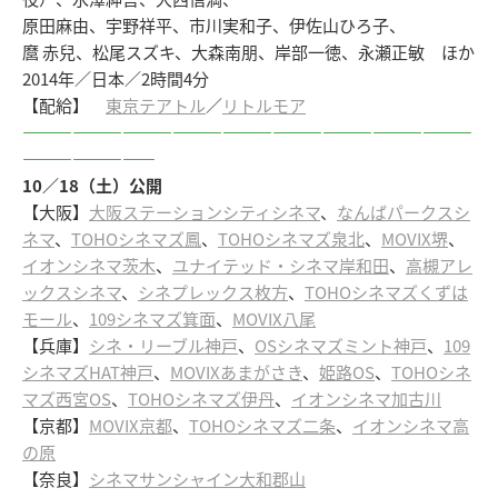
原田麻由、宇野祥平、市川実和子、伊佐山ひろ子、
麿 赤兒、松尾スズキ、大森南朋、岸部一徳、永瀬正敏 ほか
2014年／日本／2時間4分
【配給】
東京テアトル
／
リトルモア
―――――――――――――――――――――――――――
――――――――
10／18（土）公開
【大阪】
大阪ステーションシティシネマ
、
なんばパークスシ
ネマ
、
TOHOシネマズ鳳
、
TOHOシネマズ泉北
、
MOVIX堺
、
イオンシネマ茨木
、
ユナイテッド・シネマ岸和田
、
高槻アレ
ックスシネマ
、
シネプレックス枚方
、
TOHOシネマズくずは
モール
、
109シネマズ箕面
、
MOVIX八尾
【兵庫】
シネ・リーブル神戸
、
OSシネマズミント神戸
、
109
シネマズHAT神戸
、
MOVIXあまがさき
、
姫路OS
、
TOHOシネ
マズ西宮OS
、
TOHOシネマズ伊丹
、
イオンシネマ加古川
【京都】
MOVIX京都
、
TOHOシネマズ二条
、
イオンシネマ高
の原
【奈良】
シネマサンシャイン大和郡山