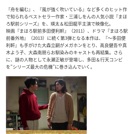
『舟を編む』、『風が強く吹いている』など多くのヒット作
で知られるベストセラー作家・三浦しをんの人気小説『まほ
ろ駅前シリーズ』を、瑛太＆松田龍平主演で映像化。
映画『まほろ駅前多田便利軒』（2011）、ドラマ『まほろ駅
前番外地』（2013）に続く第3弾となる本作は、『～多田便
利軒』も手がけた大森立嗣がメガホンをとり、高良健吾や真
木よう子、大森南朋らお馴染みのキャストも再結集。さら
に、謎の人物として永瀬正敏が登場し、多田＆行天コンビ
を“シリーズ最大の危機”に巻き込んでいく。