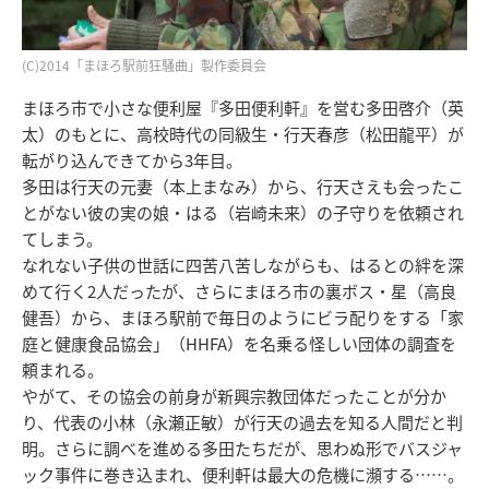
(C)2014「まほろ駅前狂騒曲」製作委員会
まほろ市で小さな便利屋『多田便利軒』を営む多田啓介（英
太）のもとに、高校時代の同級生・行天春彦（松田龍平）が
転がり込んできてから3年目。
多田は行天の元妻（本上まなみ）から、行天さえも会ったこ
とがない彼の実の娘・はる（岩崎未来）の子守りを依頼され
てしまう。
なれない子供の世話に四苦八苦しながらも、はるとの絆を深
めて行く2人だったが、さらにまほろ市の裏ボス・星（高良
健吾）から、まほろ駅前で毎日のようにビラ配りをする「家
庭と健康食品協会」（HHFA）を名乗る怪しい団体の調査を
頼まれる。
やがて、その協会の前身が新興宗教団体だったことが分か
り、代表の小林（永瀬正敏）が行天の過去を知る人間だと判
明。さらに調べを進める多田たちだが、思わぬ形でバスジャ
ック事件に巻き込まれ、便利軒は最大の危機に瀕する……。