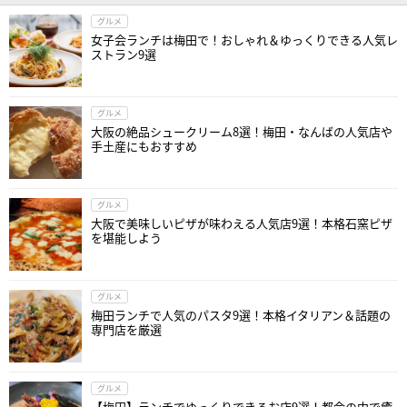
グルメ
女子会ランチは梅田で！おしゃれ＆ゆっくりできる人気レ
ストラン9選
グルメ
大阪の絶品シュークリーム8選！梅田・なんばの人気店や
手土産にもおすすめ
グルメ
大阪で美味しいピザが味わえる人気店9選！本格石窯ピザ
を堪能しよう
グルメ
梅田ランチで人気のパスタ9選！本格イタリアン＆話題の
専門店を厳選
グルメ
【梅田】ランチでゆっくりできるお店9選！都会の中で癒