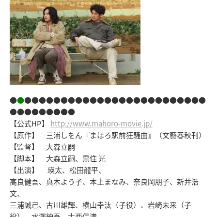
●
●
●●●●●●●●●●●●●●●●●●●●●●●●●
●●●●●●●●●
【公式HP】
http://www.mahoro-movie.jp/
【原作】 三浦しをん『まほろ駅前狂騒曲』（文藝春秋刊）
【監督】 大森立嗣
【脚本】 大森立嗣、黒住 光
【出演】 瑛太、松田龍平、
高良健吾、真木よう子、本上まなみ、奈良岡朋子、新井浩
文、
三浦誠己、古川雄輝、横山幸汰（子役）、岩崎未来（子
役）、水澤紳吾、大西信満、