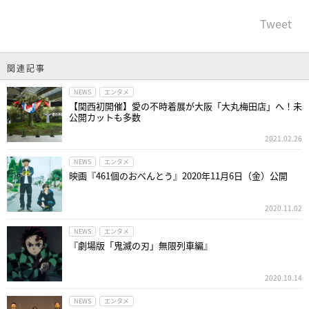
Tweet
関連記事
NEWS
エンタメ
【関西初開催】愛の不時着展が大阪「大丸梅田店」へ！未
公開カットも多数
2021.02.26
NEWS
エンタメ
映画『461個のおべんとう』2020年11月6日（金）公開
2020.11.02
NEWS
エンタメ
『劇場版「鬼滅の刃」無限列車編』
2020.10.14
NEWS
エンタメ