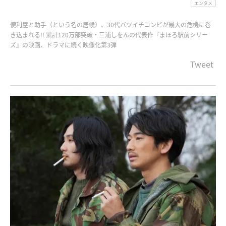
エンタメ
便利屋と助手（という名の居候）、30代バツイチコンビが最大の危機に巻
き込まれる!! 累計120万部突破・三浦しをんの代表作『まほろ駅前シリー
ズ』の映画、ドラマに続く映像化第3弾
Tweet