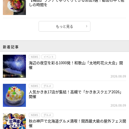
しの時間を
もっと見る
新着記事
NEWS
イベント
海辺の夜空を彩る1000発！和歌山「太地町花火大会」開
催
2026.08.09
NEWS
グルメ
人気かき氷17店が集結！高槻で「かき氷スクエア2026」
開催
2026.08.09
NEWS
グルメ
秋の神戸で北海道グルメ満喫！関西最大級の屋外フェス開
催