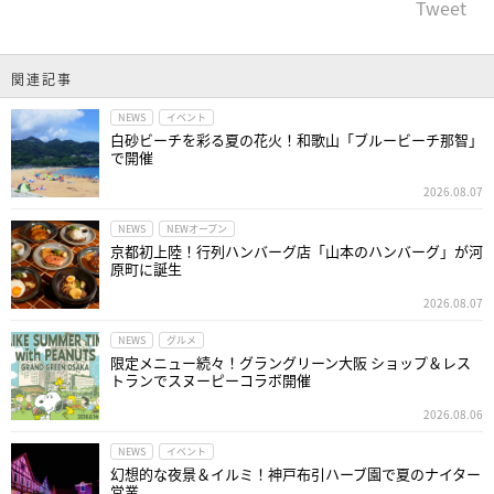
Tweet
関連記事
NEWS
イベント
白砂ビーチを彩る夏の花火！和歌山「ブルービーチ那智」
で開催
2026.08.07
NEWS
NEWオープン
京都初上陸！行列ハンバーグ店「山本のハンバーグ」が河
原町に誕生
2026.08.07
NEWS
グルメ
限定メニュー続々！グラングリーン大阪 ショップ＆レス
トランでスヌーピーコラボ開催
2026.08.06
NEWS
イベント
幻想的な夜景＆イルミ！神戸布引ハーブ園で夏のナイター
営業