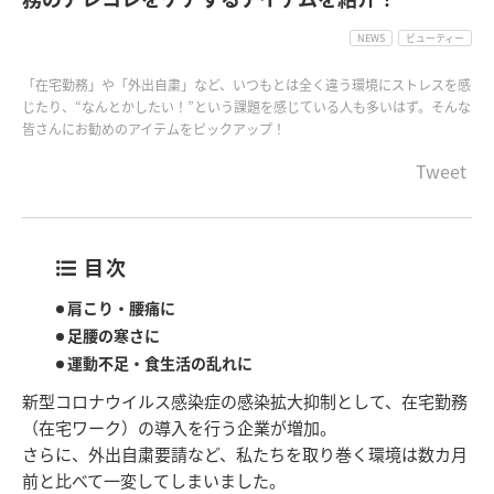
NEWS
ビューティー
「在宅勤務」や「外出自粛」など、いつもとは全く違う環境にストレスを感
じたり、“なんとかしたい！”という課題を感じている人も多いはず。そんな
皆さんにお勧めのアイテムをピックアップ！
Tweet
目次
肩こり・腰痛に
足腰の寒さに
運動不足・食生活の乱れに
新型コロナウイルス感染症の感染拡大抑制として、在宅勤務
（在宅ワーク）の導入を行う企業が増加。
さらに、外出自粛要請など、私たちを取り巻く環境は数カ月
前と比べて一変してしまいました。