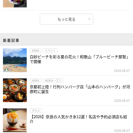
もっと見る
新着記事
NEWS
イベント
白砂ビーチを彩る夏の花火！和歌山「ブルービーチ那智」
で開催
2026.08.07
NEWS
NEWオープン
京都初上陸！行列ハンバーグ店「山本のハンバーグ」が河
原町に誕生
2026.08.07
グルメ
【2026】奈良の人気かき氷12選！名店や予約必須店も紹
介
2026.08.07