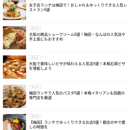
女子会ランチは梅田で！おしゃれ＆ゆっくりできる人気レ
ストラン9選
グルメ
大阪の絶品シュークリーム8選！梅田・なんばの人気店や
手土産にもおすすめ
グルメ
大阪で美味しいピザが味わえる人気店9選！本格石窯ピザ
を堪能しよう
グルメ
梅田ランチで人気のパスタ9選！本格イタリアン＆話題の
専門店を厳選
グルメ
【梅田】ランチでゆっくりできるお店9選！都会の中で癒
しの時間を