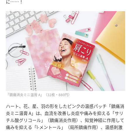
に……！
「鎮痛消炎ミニ温膏 A」（32枚・880円）
ハート、花、星、羽の形をしたピンクの温感パッチ「鎮痛消
炎ミニ温膏 A」は、血流を改善し炎症や痛みを抑える「サリ
チル酸グリコール」（鎮痛消炎作用）、知覚神経に作用して
痛みを抑える「l-メントール」（局所鎮痛作用）、温感刺激