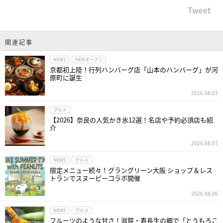
Tweet
関連記事
NEWS
NEWオープン
京都初上陸！行列ハンバーグ店「山本のハンバーグ」が河
原町に誕生
2026.08.07
グルメ
【2026】奈良の人気かき氷12選！名店や予約必須店も紹
介
2026.08.07
NEWS
グルメ
限定メニュー続々！グラングリーン大阪 ショップ＆レス
トランでスヌーピーコラボ開催
2026.08.06
NEWS
グルメ
フルーツのような甘さ！滋賀・寿長生の郷で「とうもろこ