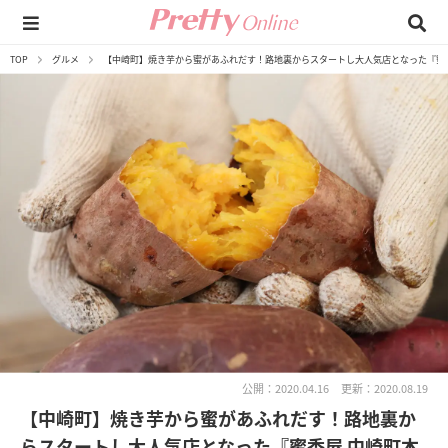
TOP
グルメ
【中崎町】焼き芋から蜜があふれだす！路地裏からスタートし大人気店となった『蜜
公開：2020.04.16
更新：2020.08.19
【中崎町】焼き芋から蜜があふれだす！路地裏か
らスタートし大人気店となった『蜜香屋 中崎町本