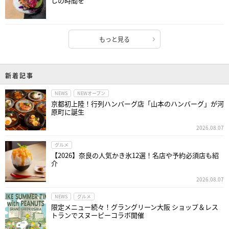
しの時間を
もっと見る
新着記事
NEWS
NEWオープン
京都初上陸！行列ハンバーグ店「山本のハンバーグ」が河
原町に誕生
2026.08.07
グルメ
【2026】奈良の人気かき氷12選！名店や予約必須店も紹
介
2026.08.07
NEWS
グルメ
限定メニュー続々！グラングリーン大阪 ショップ＆レス
トランでスヌーピーコラボ開催