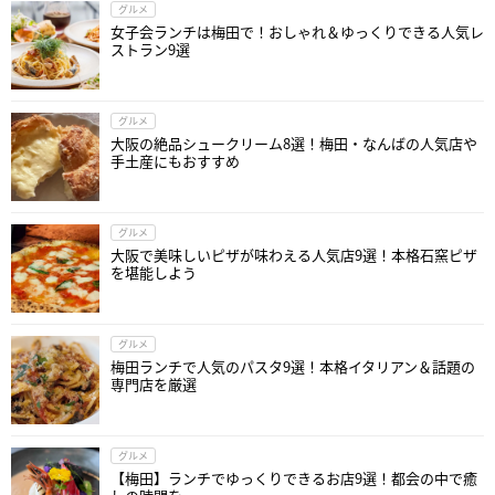
グルメ
女子会ランチは梅田で！おしゃれ＆ゆっくりできる人気レ
ストラン9選
グルメ
大阪の絶品シュークリーム8選！梅田・なんばの人気店や
手土産にもおすすめ
グルメ
大阪で美味しいピザが味わえる人気店9選！本格石窯ピザ
を堪能しよう
グルメ
梅田ランチで人気のパスタ9選！本格イタリアン＆話題の
専門店を厳選
グルメ
【梅田】ランチでゆっくりできるお店9選！都会の中で癒