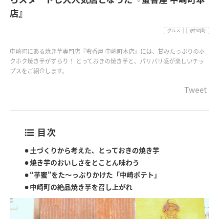
店』
グルメ
中崎町
中崎町にある焼き芋専門店『蜜香屋 中崎町本店』には、甘みたっぷりのホ
クホク焼き芋がずらり！ とっておきの焼き芋と、パリパリ感が楽しいチッ
プスをご紹介します。
Tweet
目次
土づくりから考えた、とっておきの焼き芋
焼き芋のおいしさをとことん味わう
“芋蜜”をた〜っぷりかけた「中崎ポテト」
中崎町の絶品焼き芋を召し上がれ