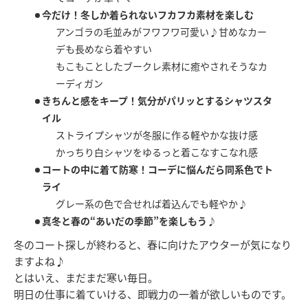
今だけ！冬しか着られないフカフカ素材を楽しむ
アンゴラの毛並みがフワフワ可愛い♪甘めなカー
デも長めなら着やすい
もこもことしたブークレ素材に癒やされそうなカ
ーディガン
きちんと感をキープ！気分がパリッとするシャツスタ
イル
ストライプシャツが冬服に作る軽やかな抜け感
かっちり白シャツをゆるっと着こなすこなれ感
コートの中に着て防寒！コーデに悩んだら同系色でト
ライ
グレー系の色で合せれば着込んでも軽やか♪
真冬と春の“あいだの季節”を楽しもう♪
冬のコート探しが終わると、春に向けたアウターが気になり
ますよね♪
とはいえ、まだまだ寒い毎日。
明日の仕事に着ていける、即戦力の一着が欲しいものです。