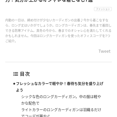
ファッション
内勤の一日は、締め付けが少ないカーディガンの出番♪今から着こなすな
ら、ロング丈はいかがでしょうか。ロングカーディガンは、春先まで着回し
できる防寒アイテム。真冬の今から、春までのオシャレ心を満たしてくれる
かもしれません。今回はロングカーディガンを使ったオフィスコーデを7つ
ご紹介。
Tweet
目次
フレッシュなカラーで軽やか！春待ち気分を盛り上げ
よう
シックな色のロングカーディガン。中の服は軽や
かな配色で
ライトカラーのロングカーディガンは羽織るだけ
でコーデが華やぐ