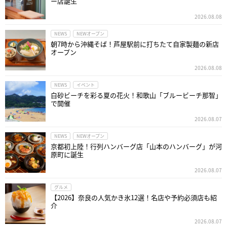
ー店誕生
2026.08.08
NEWS
NEWオープン
朝7時から沖縄そば！芦屋駅前に打ちたて自家製麺の新店
オープン
2026.08.08
NEWS
イベント
白砂ビーチを彩る夏の花火！和歌山「ブルービーチ那智」
で開催
2026.08.07
NEWS
NEWオープン
京都初上陸！行列ハンバーグ店「山本のハンバーグ」が河
原町に誕生
2026.08.07
グルメ
【2026】奈良の人気かき氷12選！名店や予約必須店も紹
介
2026.08.07