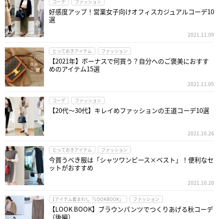
コーデ
ファッション
好感度アップ！営業女子向けオフィスカジュアルコーデ10
選
2021.11.09
とっておきアイテム
ファッション
【2021年】ボーナスで何買う？自分へのご褒美におすす
めのアイテム15選
2021.11.05
コーデ
ファッション
【20代～30代】キレイめファッションの王道コーデ10選
2021.10.26
とっておきアイテム
ファッション
今買うべき服は「シャツワンピース×ベスト」！便利なセ
ットがおすすめ
2021.10.20
1アイテム着まわし「LOOKBOOK」
ファッション
【LOOK BOOK】ブラウンパンツでつくりあげる秋コーデ
（後編）