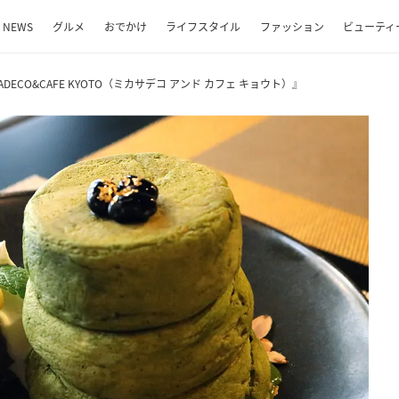
NEWS
グルメ
おでかけ
ライフスタイル
ファッション
ビューティ
ECO&CAFE KYOTO（ミカサデコ アンド カフェ キョウト）』