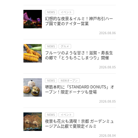
NEWS
イベント
幻想的な夜景＆イルミ！神戸布引ハー
ブ園で夏のナイター営業
2026.08.06
NEWS
グルメ
フルーツのような甘さ！滋賀・寿長生
の郷で「とうもろこしまつり」開催
2026.08.05
NEWS
NEWオープン
堺筋本町に「STANDARD DONUTS」オ
ープン！限定ドーナツも登場
2026.08.05
NEWS
イベント
夜景も花火も満喫！京都 ガーデンミュ
ージアム比叡で夏限定イルミ
2026.08.04