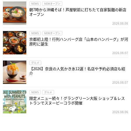
NEWS
NEWオープン
朝7時から沖縄そば！芦屋駅前に打ちたて自家製麺の新店
オープン
2026.08.08
NEWS
NEWオープン
京都初上陸！行列ハンバーグ店「山本のハンバーグ」が河
原町に誕生
2026.08.07
グルメ
【2026】奈良の人気かき氷12選！名店や予約必須店も紹
介
2026.08.07
NEWS
グルメ
限定メニュー続々！グラングリーン大阪 ショップ＆レス
トランでスヌーピーコラボ開催
2026.08.06