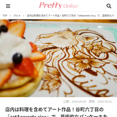
TOP
グルメ
店内は料理を含めてアート作品！谷町六丁目の『art&sweets cica』で、芸術的
公開：2019.05.29
更新：2020.05.01
店内は料理を含めてアート作品！谷町六丁目の
『art&sweets cica』で、芸術的なパンケーキを