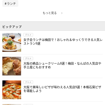
ランチ
もっと見る
ピックアップ
グルメ
女子会ランチは梅田で！おしゃれ＆ゆっくりできる人気レ
ストラン9選
グルメ
大阪の絶品シュークリーム8選！梅田・なんばの人気店や
手土産にもおすすめ
グルメ
大阪で美味しいピザが味わえる人気店9選！本格石窯ピザ
を堪能しよう