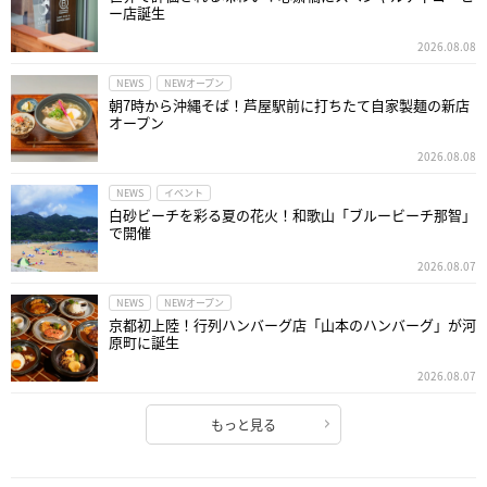
ー店誕生
2026.08.08
NEWS
NEWオープン
朝7時から沖縄そば！芦屋駅前に打ちたて自家製麺の新店
オープン
2026.08.08
NEWS
イベント
白砂ビーチを彩る夏の花火！和歌山「ブルービーチ那智」
で開催
2026.08.07
NEWS
NEWオープン
京都初上陸！行列ハンバーグ店「山本のハンバーグ」が河
原町に誕生
2026.08.07
もっと見る