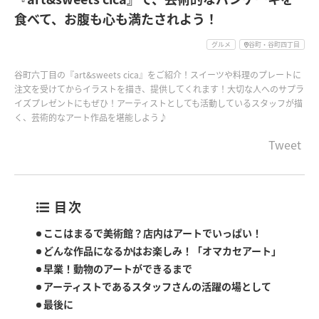
食べて、お腹も心も満たされよう！
グルメ
谷町・谷町四丁目
谷町六丁目の『art&sweets cica』をご紹介！スイーツや料理のプレートに
注文を受けてからイラストを描き、提供してくれます！大切な人へのサプラ
イズプレゼントにもぜひ！アーティストとしても活動しているスタッフが描
く、芸術的なアート作品を堪能しよう♪
Tweet
目次
ここはまるで美術館？店内はアートでいっぱい！
どんな作品になるかはお楽しみ！「オマカセアート」
早業！動物のアートができるまで
アーティストであるスタッフさんの活躍の場として
最後に