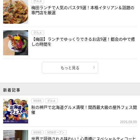
グルメ
梅田ランチで人気のパスタ9選！本格イタリアン＆話題の
専門店を厳選
グルメ
【梅田】ランチでゆっくりできるお店9選！都会の中で癒
しの時間を
もっと見る
新着記事
NEWS
グルメ
秋の神戸で北海道グルメ満喫！関西最大級の屋外フェス開
催
2026.08.09
NEWS
NEWオープン
世界で評価される味わい！心斎橋にスペシャルティコーヒ