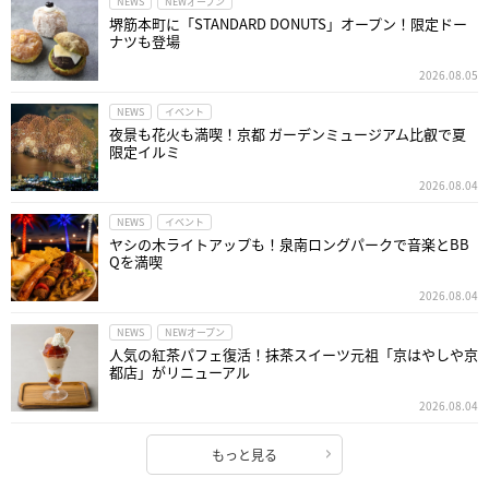
NEWS
NEWオープン
堺筋本町に「STANDARD DONUTS」オープン！限定ドー
ナツも登場
2026.08.05
NEWS
イベント
夜景も花火も満喫！京都 ガーデンミュージアム比叡で夏
限定イルミ
2026.08.04
NEWS
イベント
ヤシの木ライトアップも！泉南ロングパークで音楽とBB
Qを満喫
2026.08.04
NEWS
NEWオープン
人気の紅茶パフェ復活！抹茶スイーツ元祖「京はやしや京
都店」がリニューアル
2026.08.04
もっと見る