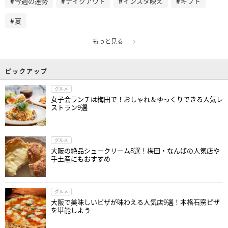
今週の運勢
テイクアウト
インスタ映え
ギフト
夏
もっと見る
ピックアップ
グルメ
女子会ランチは梅田で！おしゃれ＆ゆっくりできる人気レ
ストラン9選
グルメ
大阪の絶品シュークリーム8選！梅田・なんばの人気店や
手土産にもおすすめ
グルメ
大阪で美味しいピザが味わえる人気店9選！本格石窯ピザ
を堪能しよう