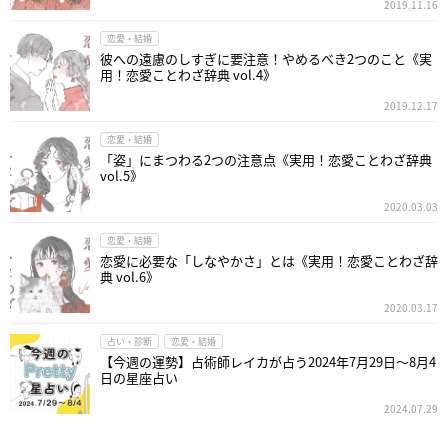
2019.11.16
恋愛・結婚
彼への遠慮のしすぎに要注意！やめるべき2つのこと《実
用！恋愛ことわざ辞典 vol.4》
2019.12.17
恋愛・結婚
「姿」にまつわる2つの注意点《実用！恋愛ことわざ辞典
vol.5》
2020.03.03
恋愛・結婚
恋愛に必要な「しなやかさ」とは《実用！恋愛ことわざ辞
典 vol.6》
2020.03.17
占い・診断
恋愛・結婚
【今週の運勢】占術師レイカが占う2024年7月29日～8月4
日の星座占い
2024.07.29