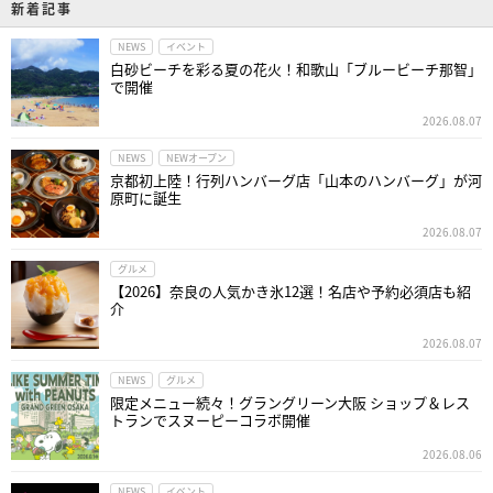
新着記事
NEWS
イベント
白砂ビーチを彩る夏の花火！和歌山「ブルービーチ那智」
で開催
2026.08.07
NEWS
NEWオープン
京都初上陸！行列ハンバーグ店「山本のハンバーグ」が河
原町に誕生
2026.08.07
グルメ
【2026】奈良の人気かき氷12選！名店や予約必須店も紹
介
2026.08.07
NEWS
グルメ
限定メニュー続々！グラングリーン大阪 ショップ＆レス
トランでスヌーピーコラボ開催
2026.08.06
NEWS
イベント