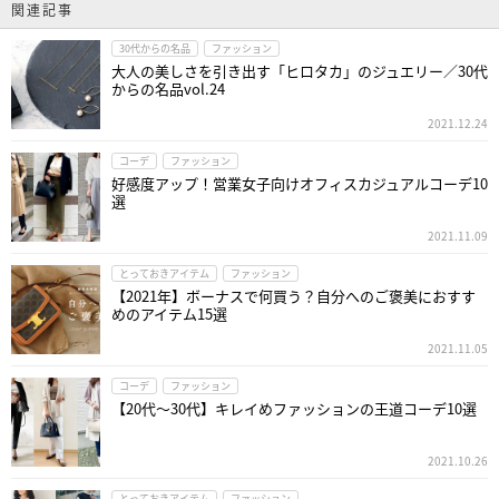
関連記事
30代からの名品
ファッション
大人の美しさを引き出す「ヒロタカ」のジュエリー／30代
からの名品vol.24
2021.12.24
コーデ
ファッション
好感度アップ！営業女子向けオフィスカジュアルコーデ10
選
2021.11.09
とっておきアイテム
ファッション
【2021年】ボーナスで何買う？自分へのご褒美におすす
めのアイテム15選
2021.11.05
コーデ
ファッション
【20代～30代】キレイめファッションの王道コーデ10選
2021.10.26
とっておきアイテム
ファッション