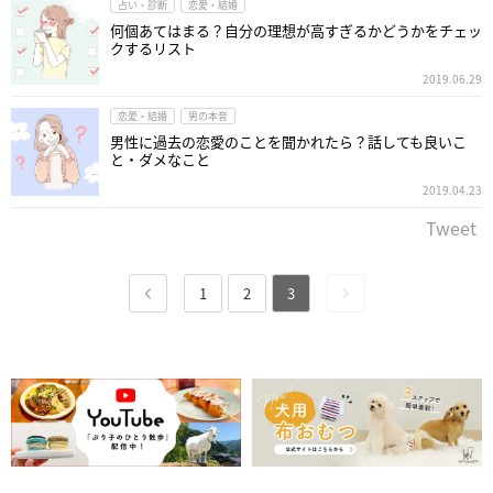
占い・診断
恋愛・結婚
何個あてはまる？自分の理想が高すぎるかどうかをチェッ
クするリスト
2019.06.29
恋愛・結婚
男の本音
男性に過去の恋愛のことを聞かれたら？話しても良いこ
と・ダメなこと
2019.04.23
Tweet
1
2
3