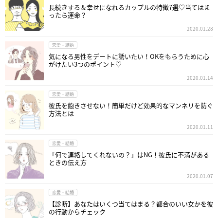
長続きする＆幸せになれるカップルの特徴7選♡当てはま
ったら運命？
2020.01.28
恋愛・結婚
気になる男性をデートに誘いたい！OKをもらうために心
がけたい3つのポイント♡
2020.01.14
恋愛・結婚
彼氏を飽きさせない！簡単だけど効果的なマンネリを防ぐ
方法とは
2020.01.11
恋愛・結婚
「何で連絡してくれないの？」はNG！彼氏に不満がある
ときの伝え方
2020.01.07
恋愛・結婚
【診断】あなたはいくつ当てはまる？都合のいい女かを彼
の行動からチェック