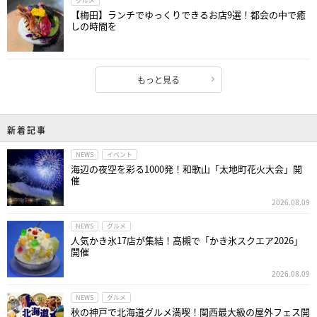
グルメ
【梅田】ランチでゆっくりできるお店9選！都会の中で癒
しの時間を
もっと見る
新着記事
NEWS
イベント
海辺の夜空を彩る1000発！和歌山「太地町花火大会」開
催
2026.08.09
NEWS
グルメ
人気かき氷17店が集結！高槻で「かき氷スクエア2026」
開催
2026.08.09
NEWS
グルメ
秋の神戸で北海道グルメ満喫！関西最大級の屋外フェス開