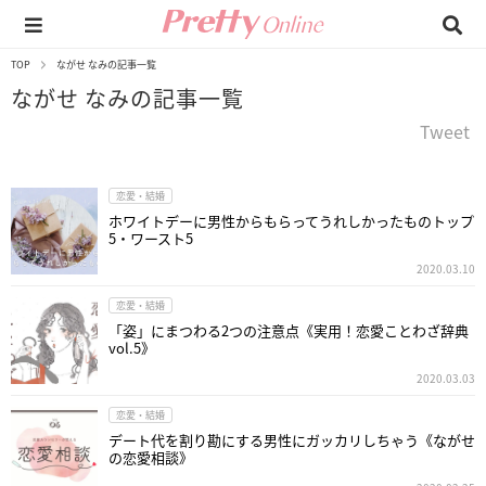
TOP
ながせ なみの記事一覧
ながせ なみの記事一覧
Tweet
恋愛・結婚
ホワイトデーに男性からもらってうれしかったものトップ
5・ワースト5
2020.03.10
恋愛・結婚
「姿」にまつわる2つの注意点《実用！恋愛ことわざ辞典
vol.5》
2020.03.03
恋愛・結婚
デート代を割り勘にする男性にガッカリしちゃう《ながせ
の恋愛相談》