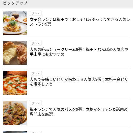
ピックアップ
グルメ
女子会ランチは梅田で！おしゃれ＆ゆっくりできる人気レ
ストラン9選
グルメ
大阪の絶品シュークリーム8選！梅田・なんばの人気店や
手土産にもおすすめ
グルメ
大阪で美味しいピザが味わえる人気店9選！本格石窯ピザ
を堪能しよう
グルメ
梅田ランチで人気のパスタ9選！本格イタリアン＆話題の
専門店を厳選