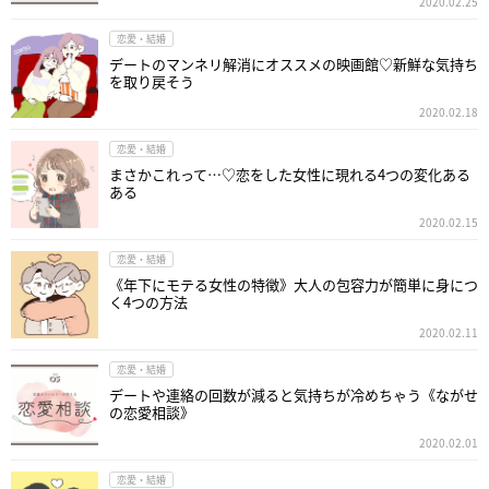
2020.02.25
恋愛・結婚
デートのマンネリ解消にオススメの映画館♡新鮮な気持ち
を取り戻そう
2020.02.18
恋愛・結婚
まさかこれって…♡恋をした女性に現れる4つの変化ある
ある
2020.02.15
恋愛・結婚
《年下にモテる女性の特徴》大人の包容力が簡単に身につ
く4つの方法
2020.02.11
恋愛・結婚
デートや連絡の回数が減ると気持ちが冷めちゃう《ながせ
の恋愛相談》
2020.02.01
恋愛・結婚