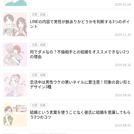
2020.01.04
恋愛・結婚
LINEの内容で男性が脈ありかどうかを判断する3つのポイ
ント
2019.11.30
恋愛・結婚
何でダメなの？不倫相手との結婚をオススメできない2つ
の理由
2019.08.10
恋愛・結婚
恋活中は男性ウケの悪いネイルに要注意！印象の良い形と
デザイン3種
2019.08.06
恋愛・結婚
結婚という言葉を使うことなく彼氏に結婚を意識してもら
う3つのコツ
2019.08.03