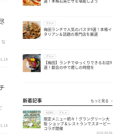
選！本格石窯ピザを堪能しよう
尽
グルメ
梅田ランチで人気のパスタ9選！本格イ
タリアン＆話題の専門店を厳選
）な
グルメ
01.14
【梅田】ランチでゆっくりできるお店9
選！都会の中で癒しの時間を
チ
新着記事
もっと見る
ビ
NEWS
グルメ
限定メニュー続々！グラングリーン大
阪 ショップ＆レストランでスヌーピー
01.14
コラボ開催
2026.08.06