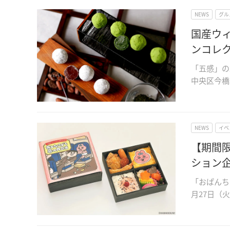
NEWS
グル
国産ウ
ンコレ
「五感」の
中央区今橋
NEWS
イベ
【期間
ション
「おぱんち
月27日（