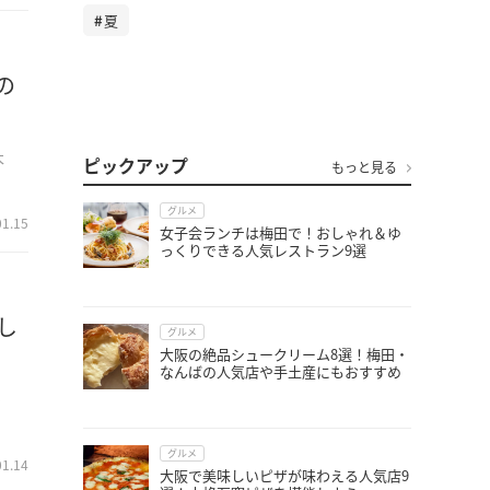
夏
の
本
ピックアップ
もっと見る
グルメ
01.15
女子会ランチは梅田で！おしゃれ＆ゆ
っくりできる人気レストラン9選
し
グルメ
大阪の絶品シュークリーム8選！梅田・
なんばの人気店や手土産にもおすすめ
・
グルメ
01.14
大阪で美味しいピザが味わえる人気店9