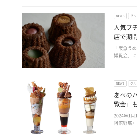
NEWS
グル
人気プ
店で期
「阪急うめ
博覧会」に
NEWS
グル
あべの
覧会」
2024年
阿倍野筋）