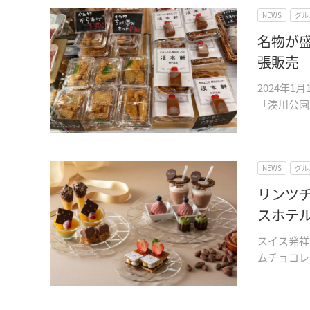
NEWS
グル
名物が
張販売
2024年
「湊川公園
NEWS
グル
リンツ
スホテ
スイス発祥
ムチョコレ