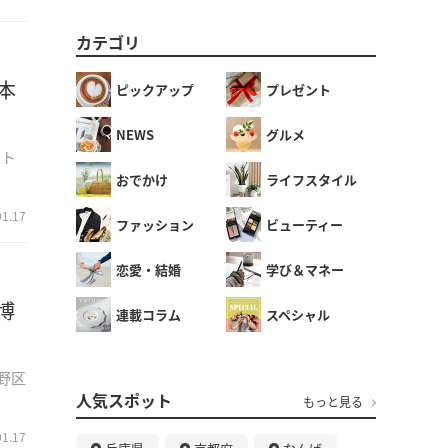
カテゴリ
本
ピックアップ
プレゼント
NEWS
グルメ
ート
おでかけ
ライフスタイル
01.17
ファッション
ビューティー
恋愛・結婚
学び＆マネー
博
連載コラム
スペシャル
野区
人気スポット
もっと見る
01.17