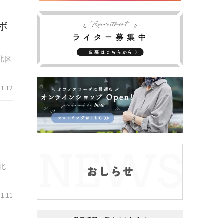
ボ
北区
01.12
北
01.11