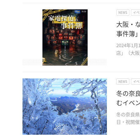
NEWS
イベ
大阪・
事件簿
2024年
店」（大阪
NEWS
イベ
冬の奈
むイベ
冬の奈良県
日・祝開催