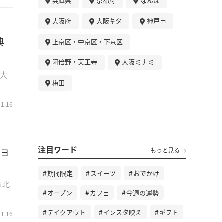
兵庫県
京都府
なんば
大阪府
大阪キタ
神戸市
典
上京区・中京区・下京区
阿倍野・天王寺
大阪ミナミ
府大
梅田
01.16
注目ワード
チョ
もっと見る
期間限定
スイーツ
おでかけ
市北
オープン
カフェ
今週の運勢
テイクアウト
インスタ映え
ギフト
01.16