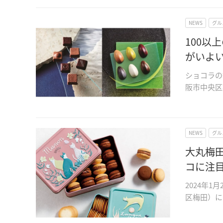
NEWS
グル
100
がいよ
ショコラの
阪市中央区
NEWS
グル
大丸梅田
コに注
2024年
区梅田）に