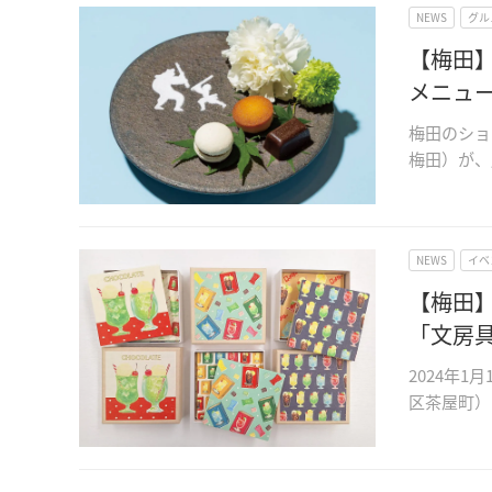
NEWS
グル
【梅田
メニュ
梅田のショ
梅田）が、
NEWS
イベ
【梅田
「文房
2024年
区茶屋町）