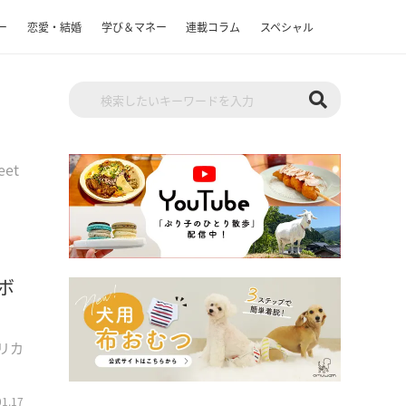
ー
恋愛・結婚
学び＆マネー
連載コラム
スペシャル
eet
ボ
メリカ
01.17