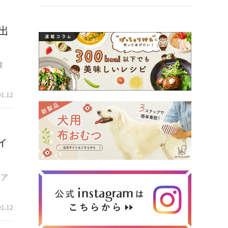
出
線
01.12
イ
ミア
01.12