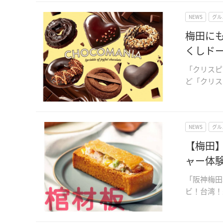
NEWS
グル
梅田に
くしド
「クリスピ
ど「クリス
NEWS
グル
【梅田
ャー体
「阪神梅田
ビ！台湾！