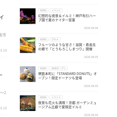
NEWS
イベント
幻想的な夜景＆イルミ！神戸布引ハー
イ
ブ園で夏のナイター営業
2026.08.06
阪市
NEWS
グルメ
フルーツのような甘さ！滋賀・寿長生
の郷で「とうもろこしまつり」開催
01.13
2026.08.05
NEWS
NEWオープン
ー
堺筋本町に「STANDARD DONUTS」オ
ープン！限定ドーナツも登場
2026.08.05
～2
NEWS
イベント
夜景も花火も満喫！京都 ガーデンミュ
ージアム比叡で夏限定イルミ
01.13
2026.08.04