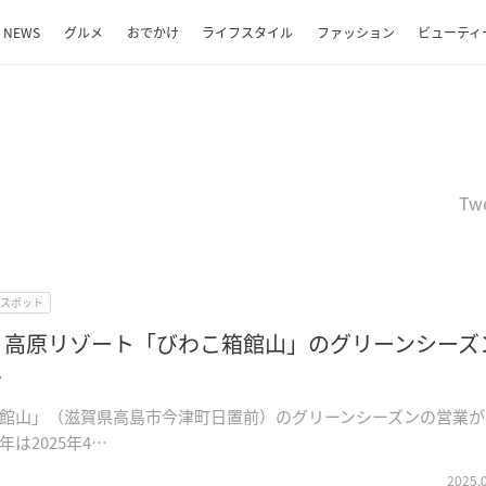
NEWS
グルメ
おでかけ
ライフスタイル
ファッション
ビューティ
Tw
Wスポット
】高原リゾート「びわこ箱館山」のグリーンシーズ
ト
館山」（滋賀県高島市今津町日置前）のグリーンシーズンの営業が
は2025年4…
2025.