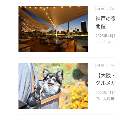
NEWS
グル
神戸の
開催
2025年4
ートミュー
NEWS
イベ
【大阪
グルメ
2025年
で、入場無