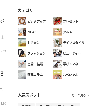
カテゴリ
ジ
ピックアップ
プレゼント
NEWS
グルメ
市上
おでかけ
ライフスタイル
05.02
ファッション
ビューティー
恋愛・結婚
学び＆マネー
記
連載コラム
スペシャル
神戸
人気スポット
もっと見る
04.30