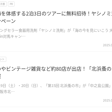
子旅
PR
海を体感する2泊3日のツアーに無料招待！ヤシノミ
ンペーン
ングセラー食器用洗剤「ヤシノミ洗剤」が「海の今を見にいこう 
in対馬キャン…
2025.
ント
のやビンテージ雑貨など約80店が出店！「北浜蚤の
催
4月19日（土）・20日（日）、「第15回 北浜蚤の市」が「中之島公園
阪市北…
2025.