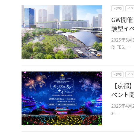
NEWS
イベ
GW開
験型イベ
2025年
RI FES. …
NEWS
イベ
【京都
ベント
2025年4
s…