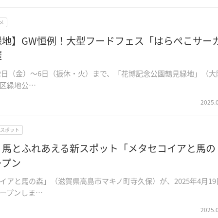
メ
緑地】GW恒例！大型フードフェス「はらぺこサー
催
5月2日（金）～6日（振休・火）まで、「花博記念公園鶴見緑地」（大
区緑地公…
2025.
Wスポット
】馬とふれあえる新スポット「メタセコイアと馬の
ープン
イアと馬の森」（滋賀県高島市マキノ町寺久保）が、2025年4月19
ープンしま…
2025.