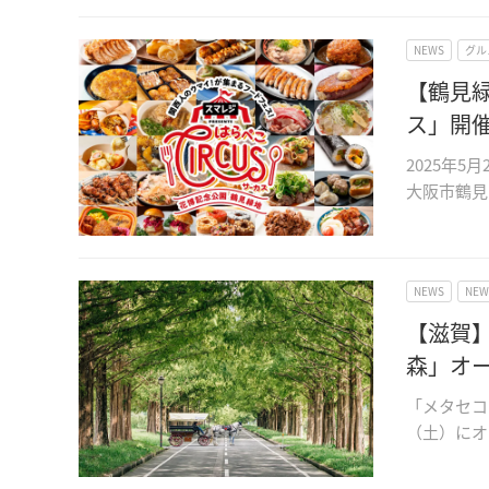
NEWS
グル
【鶴見
ス」開
2025年
大阪市鶴見
NEWS
NE
【滋賀
森」オ
「メタセコ
（土）にオ