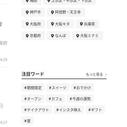
梅田
上京区・中京区・下京区
神戸市
阿倍野・天王寺
カ
大阪府
大阪キタ
兵庫県
京都府
なんば
大阪ミナミ
阪府
04.29
注目ワード
もっと見る
期間限定
スイーツ
おでかけ
オープン
カフェ
今週の運勢
日
テイクアウト
インスタ映え
ギフト
夏
04.27