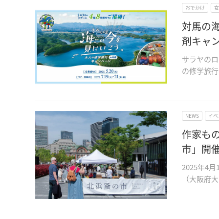
おでかけ
女
対馬の
剤キャ
サラヤのロ
の修学旅行
NEWS
イベ
作家も
市」開
2025年
（大阪府大