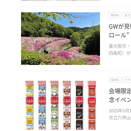
NEWS
おで
GWが
ロール”
東大阪市・
四条町）が
NEWS
イベ
会場限
念イベ
2025年
市立六甲山