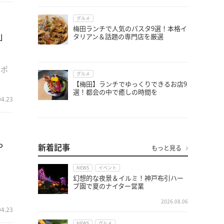
グルメ
梅田ランチで人気のパスタ9選！本格イ
」
タリアン＆話題の専門店を厳選
戸ポ
グルメ
【梅田】ランチでゆっくりできるお店9
選！都会の中で癒しの時間を
04.23
や
新着記事
もっと見る
NEWS
イベント
幻想的な夜景＆イルミ！神戸布引ハー
ブ園で夏のナイター営業
2026.08.06
04.23
NEWS
グルメ