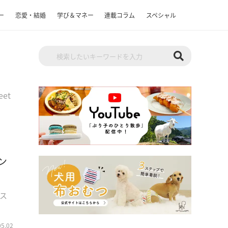
ー
恋愛・結婚
学び＆マネー
連載コラム
スペシャル
eet
ン
ス
05.02