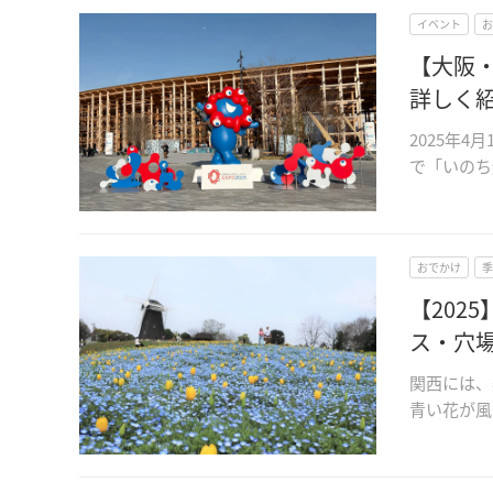
イベント
お
【大阪
詳しく
2025年
で「いのち
おでかけ
季
【202
ス・穴
関西には、
青い花が風