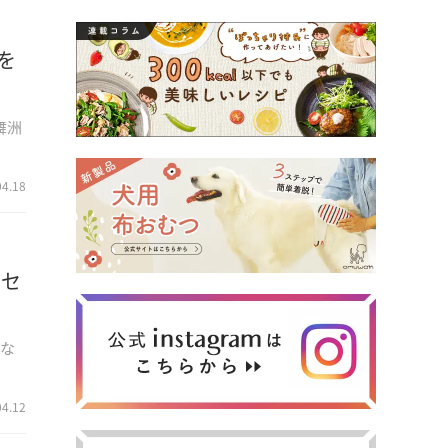
を
舞洲
04.18
クセ
かな
04.12