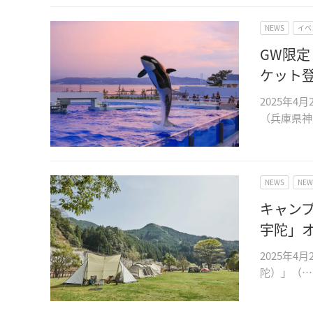
NEWS
イベ
GW限
ケット
2025年
（兵庫県神
NEWS
NE
キャン
宇陀」
2025年4
陀）」（…