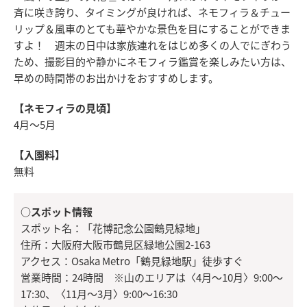
斉に咲き誇り、タイミングが良ければ、ネモフィラ＆チュー
リップ＆風車のとても華やかな景色を目にすることができま
すよ！ 週末の日中は家族連れをはじめ多くの人でにぎわう
ため、撮影目的や静かにネモフィラ鑑賞を楽しみたい方は、
早めの時間帯のお出かけをおすすめします。
【ネモフィラの見頃】
4月～5月
【入園料】
無料
○スポット情報
スポット名：「花博記念公園鶴見緑地」
住所：大阪府大阪市鶴見区緑地公園2-163
アクセス：Osaka Metro「鶴見緑地駅」徒歩すぐ
営業時間：24時間 ※山のエリアは〈4月～10月〉9:00～
17:30、〈11月～3月〉9:00～16:30