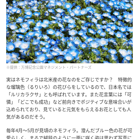
※提供：万博記念公園マネジメント・パートナーズ
実はネモフィラは北米産の花なのをご存じですか？ 特徴的
な瑠璃色（るりいろ）の花びらをしているので、日本名では
「ルリカラクサ」とも呼ばれています。また花言葉には「可
憐」「どこでも成功」など前向きでポジティブな意味合いが
込められており、見ていると元気をもらえるお花としても人
気があるのだそう。
毎年4月〜5月が見頃のネモフィラ。澄んだブルー色の花が可
愛らしく、まるで絨毯のように一面に咲く姿は思わず写真に