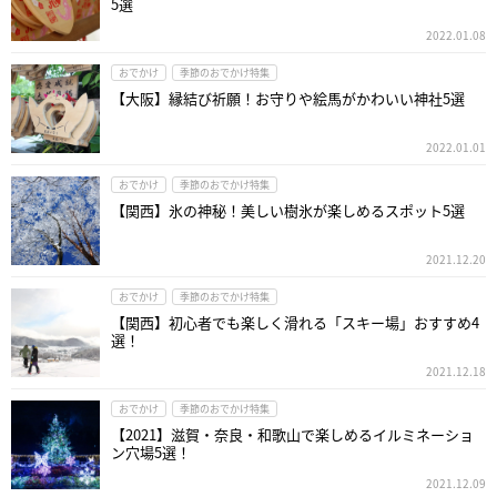
5選
2022.01.08
おでかけ
季節のおでかけ特集
【大阪】縁結び祈願！お守りや絵馬がかわいい神社5選
2022.01.01
おでかけ
季節のおでかけ特集
【関西】氷の神秘！美しい樹氷が楽しめるスポット5選
2021.12.20
おでかけ
季節のおでかけ特集
【関西】初心者でも楽しく滑れる「スキー場」おすすめ4
選！
2021.12.18
おでかけ
季節のおでかけ特集
【2021】滋賀・奈良・和歌山で楽しめるイルミネーショ
ン穴場5選！
2021.12.09