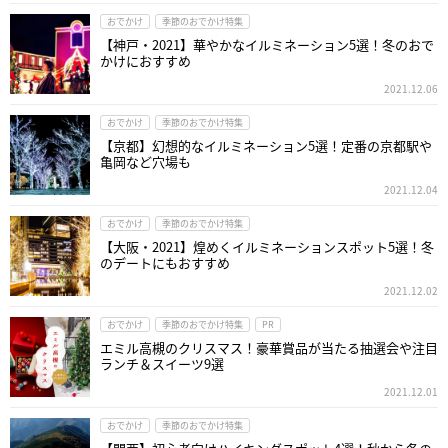
おでかけ
季節のおでかけ特集
【神戸・2021】華やかなイルミネーション5選！冬のおで
かけにおすすめ
2021.12.06
おでかけ
季節のおでかけ特集
【京都】幻想的なイルミネーション5選！定番の京都駅や
亀岡など穴場も
2021.12.04
おでかけ
季節のおでかけ特集
【大阪・2021】煌めくイルミネーションスポット5選！冬
のデートにもおすすめ
2021.12.02
おでかけ
季節のおでかけ特集
PR
エミル高槻のクリスマス！豪華賞品が当たる抽選会や注目
ランチ＆スイーツ9選
2021.12.01
おでかけ
季節のおでかけ特集