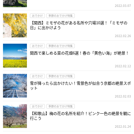
2022.03.07
おでかけ
季節のおでかけ特集
【関西】ミモザの花がある名所や穴場10選！「ミモザの
日」に出かけよう
2022.02.26
おでかけ
季節のおでかけ特集
関西で楽しめる菜の花畑6選！春の「黄色い海」が絶景！
2022.02.12
おでかけ
季節のおでかけ特集
雪が降ったら出かけたい！雪景色が似合う京都の絶景スポ
ット
2022.02.03
おでかけ
季節のおでかけ特集
【和歌山】梅の花の名所を紹介！ピンク一色の絶景を観に
行こう
2022.01.24