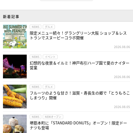
新着記事
NEWS
グルメ
限定メニュー続々！グラングリーン大阪 ショップ＆レス
トランでスヌーピーコラボ開催
2026.08.06
NEWS
イベント
幻想的な夜景＆イルミ！神戸布引ハーブ園で夏のナイター
営業
2026.08.06
NEWS
グルメ
フルーツのような甘さ！滋賀・寿長生の郷で「とうもろこ
しまつり」開催
2026.08.05
NEWS
NEWオープン
堺筋本町に「STANDARD DONUTS」オープン！限定ドー
ナツも登場