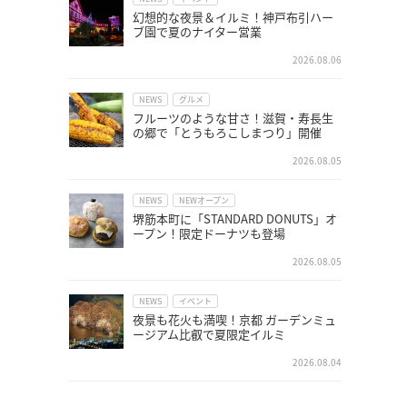
幻想的な夜景＆イルミ！神戸布引ハー
ブ園で夏のナイター営業
2026.08.06
NEWS
グルメ
フルーツのような甘さ！滋賀・寿長生
の郷で「とうもろこしまつり」開催
2026.08.05
NEWS
NEWオープン
堺筋本町に「STANDARD DONUTS」オ
ープン！限定ドーナツも登場
2026.08.05
NEWS
イベント
夜景も花火も満喫！京都 ガーデンミュ
ージアム比叡で夏限定イルミ
2026.08.04