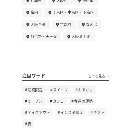
兵庫県
大阪府
神戸市
梅田
上京区・中京区・下京区
大阪キタ
京都府
なんば
阿倍野・天王寺
大阪ミナミ
注目ワード
もっと見る
期間限定
スイーツ
おでかけ
オープン
カフェ
今週の運勢
テイクアウト
インスタ映え
ギフト
夏