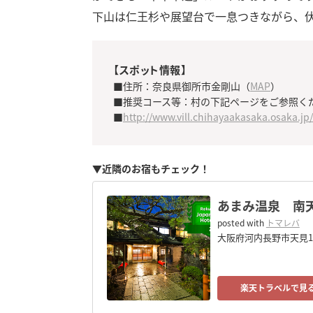
下山は仁王杉や展望台で一息つきながら、
【スポット情報】
■住所：奈良県御所市金剛山（
MAP
）
■推奨コース等：村の下記ページをご参照く
■
http://www.vill.chihayaakasaka.osaka.j
▼近隣のお宿もチェック！
あまみ温泉 南
posted with
トマレバ
大阪府河内長野市天見1
楽天トラベルで見