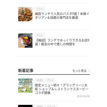
グルメ
梅田ランチで人気のパスタ9選！本格イ
タリアン＆話題の専門店を厳選
グルメ
【梅田】ランチでゆっくりできるお店9
選！都会の中で癒しの時間を
新着記事
もっと見る
NEWS
グルメ
限定メニュー続々！グラングリーン大
阪 ショップ＆レストランでスヌーピー
コラボ開催
2026.08.06
NEWS
イベント