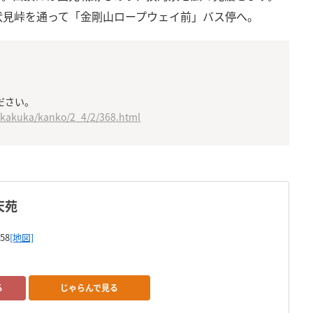
伏見峠を通って「金剛山ロープウェイ前」バス停へ。
ださい。
p/kakuka/kanko/2_4/2/368.html
天苑
58
[地図]
じゃらんで見る
る