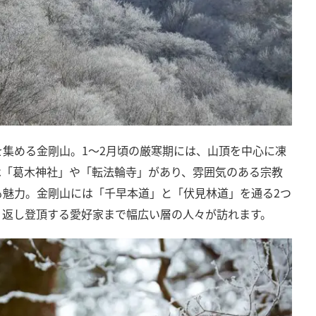
集める金剛山。1～2月頃の厳寒期には、山頂を中心に凍
は「葛木神社」や「転法輪寺」があり、雰囲気のある宗教
も魅力。金剛山には「千早本道」と「伏見林道」を通る2つ
り返し登頂する愛好家まで幅広い層の人々が訪れます。