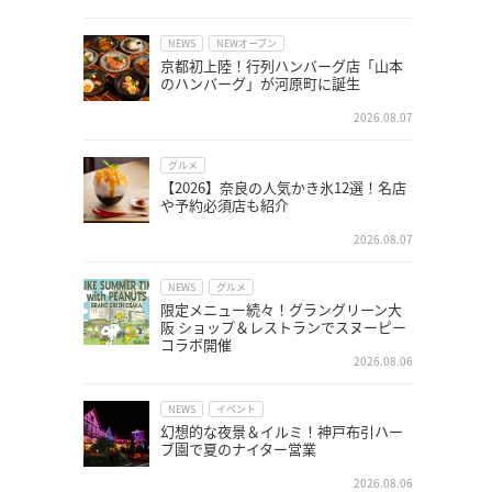
NEWS
NEWオープン
京都初上陸！行列ハンバーグ店「山本
のハンバーグ」が河原町に誕生
2026.08.07
グルメ
【2026】奈良の人気かき氷12選！名店
や予約必須店も紹介
2026.08.07
NEWS
グルメ
限定メニュー続々！グラングリーン大
阪 ショップ＆レストランでスヌーピー
コラボ開催
2026.08.06
NEWS
イベント
幻想的な夜景＆イルミ！神戸布引ハー
ブ園で夏のナイター営業
2026.08.06