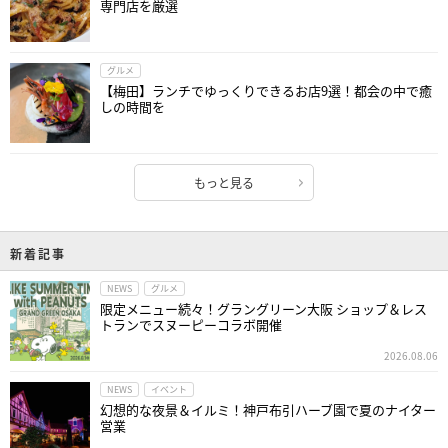
専門店を厳選
グルメ
【梅田】ランチでゆっくりできるお店9選！都会の中で癒
しの時間を
もっと見る
新着記事
NEWS
グルメ
限定メニュー続々！グラングリーン大阪 ショップ＆レス
トランでスヌーピーコラボ開催
2026.08.06
NEWS
イベント
幻想的な夜景＆イルミ！神戸布引ハーブ園で夏のナイター
営業