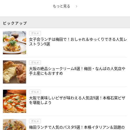
もっと見る
ピックアップ
グルメ
女子会ランチは梅田で！おしゃれ＆ゆっくりできる人気レ
ストラン9選
グルメ
大阪の絶品シュークリーム8選！梅田・なんばの人気店や
手土産にもおすすめ
グルメ
大阪で美味しいピザが味わえる人気店9選！本格石窯ピザ
を堪能しよう
グルメ
梅田ランチで人気のパスタ9選！本格イタリアン＆話題の