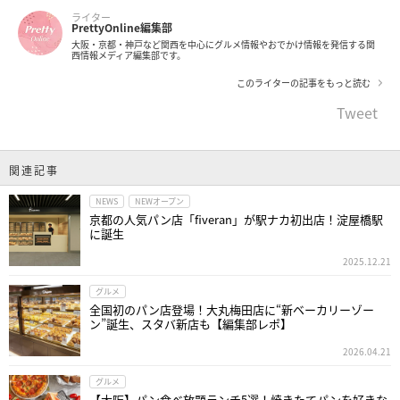
ライター
PrettyOnline編集部
大阪・京都・神戸など関西を中心にグルメ情報やおでかけ情報を発信する関
西情報メディア編集部です。
このライターの記事をもっと読む
Tweet
関連記事
NEWS
NEWオープン
京都の人気パン店「fiveran」が駅ナカ初出店！淀屋橋駅
に誕生
2025.12.21
グルメ
全国初のパン店登場！大丸梅田店に“新ベーカリーゾー
ン”誕生、スタバ新店も【編集部レポ】
2026.04.21
グルメ
【大阪】パン食べ放題ランチ5選！焼きたてパンを好きな