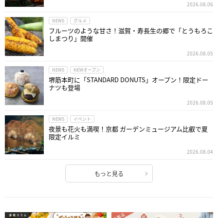
2026.08.06
NEWS
グルメ
フルーツのような甘さ！滋賀・寿長生の郷で「とうもろこ
しまつり」開催
2026.08.05
NEWS
NEWオープン
堺筋本町に「STANDARD DONUTS」オープン！限定ドー
ナツも登場
2026.08.05
NEWS
イベント
夜景も花火も満喫！京都 ガーデンミュージアム比叡で夏
限定イルミ
2026.08.04
もっと見る