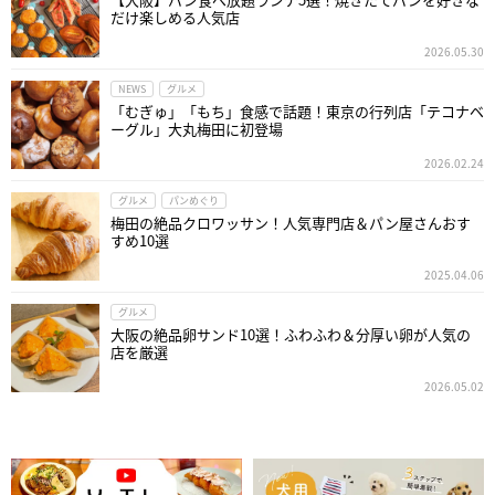
だけ楽しめる人気店
2026.05.30
NEWS
グルメ
「むぎゅ」「もち」食感で話題！東京の行列店「テコナベ
ーグル」大丸梅田に初登場
2026.02.24
グルメ
パンめぐり
梅田の絶品クロワッサン！人気専門店＆パン屋さんおす
すめ10選
2025.04.06
グルメ
大阪の絶品卵サンド10選！ふわふわ＆分厚い卵が人気の
店を厳選
2026.05.02