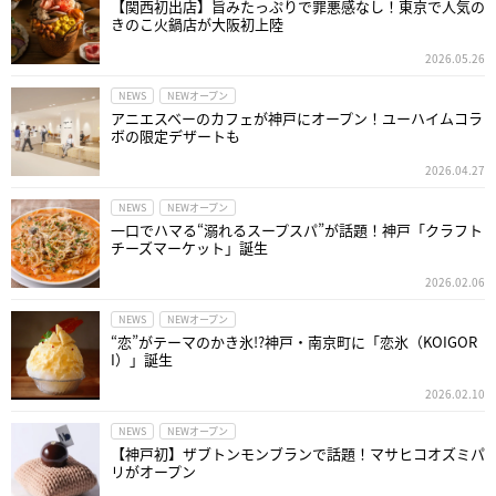
【関西初出店】旨みたっぷりで罪悪感なし！東京で人気の
きのこ火鍋店が大阪初上陸
2026.05.26
NEWS
NEWオープン
アニエスベーのカフェが神戸にオープン！ユーハイムコラ
ボの限定デザートも
2026.04.27
NEWS
NEWオープン
一口でハマる“溺れるスープスパ”が話題！神戸「クラフト
チーズマーケット」誕生
2026.02.06
NEWS
NEWオープン
“恋”がテーマのかき氷!?神戸・南京町に「恋氷（KOIGOR
I）」誕生
2026.02.10
NEWS
NEWオープン
【神戸初】ザブトンモンブランで話題！マサヒコオズミパ
リがオープン