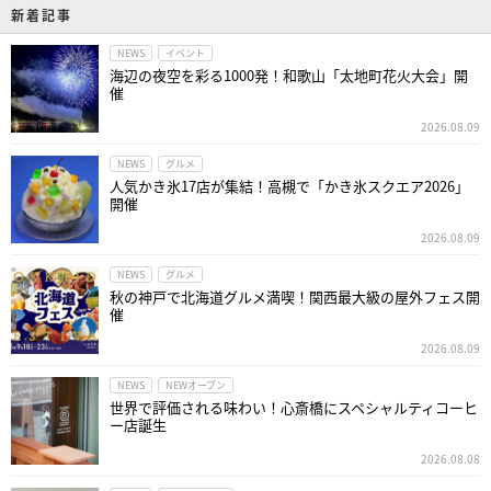
新着記事
NEWS
イベント
海辺の夜空を彩る1000発！和歌山「太地町花火大会」開
催
2026.08.09
NEWS
グルメ
人気かき氷17店が集結！高槻で「かき氷スクエア2026」
開催
2026.08.09
NEWS
グルメ
秋の神戸で北海道グルメ満喫！関西最大級の屋外フェス開
催
2026.08.09
NEWS
NEWオープン
世界で評価される味わい！心斎橋にスペシャルティコーヒ
ー店誕生
2026.08.08