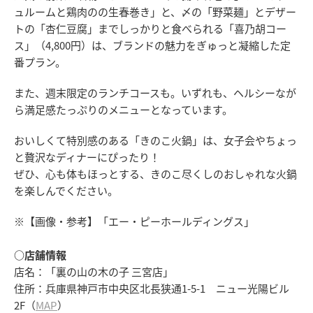
ュルームと鶏肉のの生春巻き」と、〆の「野菜麺」とデザー
トの「杏仁豆腐」までしっかりと食べられる「喜乃胡コー
ス」（4,800円）は、ブランドの魅力をぎゅっと凝縮した定
番プラン。
また、週末限定のランチコースも。いずれも、ヘルシーなが
ら満足感たっぷりのメニューとなっています。
おいしくて特別感のある「きのこ火鍋」は、女子会やちょっ
と贅沢なディナーにぴったり！
ぜひ、心も体もほっとする、きのこ尽くしのおしゃれな火鍋
を楽しんでください。
※【画像・参考】「エー・ピーホールディングス」
○店舗情報
店名：「裏の山の木の子 三宮店」
住所：兵庫県神戸市中央区北長狭通1-5-1 ニュー光陽ビル
2F（
MAP
）