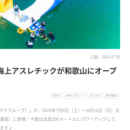
公開：2026.07.05
の海上アスレチックが和歌山にオープ
NEWS
NEWスポット
おでかけ
和歌山
アクアループ）」が、2026年7月4日（土）～8月31日（月）ま
浦南）に登場！今夏は全周200メートルにパワーアップして、
ます♪