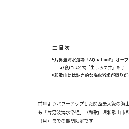
目次
片男波海水浴場「AQuaLooP」オープ
昼食には名物「生しらす丼」を♪
和歌山には魅力的な海水浴場が盛りだ
前年よりパワーアップした関西最大級の海上ア
も「片男波海水浴場」（和歌山県和歌山市和歌
（月）までの期間限定です。