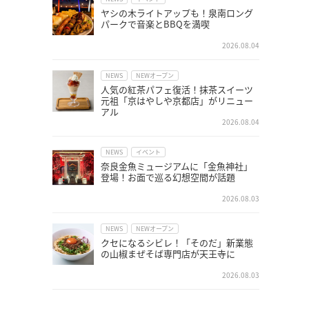
ヤシの木ライトアップも！泉南ロング
パークで音楽とBBQを満喫
2026.08.04
NEWS
NEWオープン
人気の紅茶パフェ復活！抹茶スイーツ
元祖「京はやしや京都店」がリニュー
アル
2026.08.04
NEWS
イベント
奈良金魚ミュージアムに「金魚神社」
登場！お面で巡る幻想空間が話題
2026.08.03
NEWS
NEWオープン
クセになるシビレ！「そのだ」新業態
の山椒まぜそば専門店が天王寺に
2026.08.03