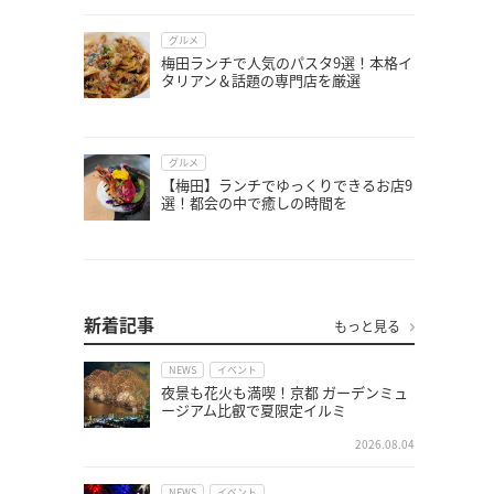
グルメ
梅田ランチで人気のパスタ9選！本格イ
タリアン＆話題の専門店を厳選
グルメ
【梅田】ランチでゆっくりできるお店9
選！都会の中で癒しの時間を
新着記事
もっと見る
NEWS
イベント
夜景も花火も満喫！京都 ガーデンミュ
ージアム比叡で夏限定イルミ
2026.08.04
NEWS
イベント