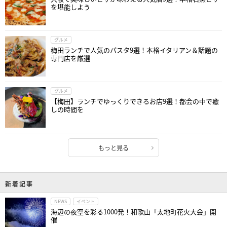
を堪能しよう
グルメ
梅田ランチで人気のパスタ9選！本格イタリアン＆話題の
専門店を厳選
グルメ
【梅田】ランチでゆっくりできるお店9選！都会の中で癒
しの時間を
もっと見る
新着記事
NEWS
イベント
海辺の夜空を彩る1000発！和歌山「太地町花火大会」開
催