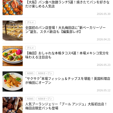
【大阪】パン食べ放題ランチ5選！焼きたてパンを好きな
だけ楽しめる人気店
2026.05.30
グルメ
全国初のパン店登場！大丸梅田店に“新ベーカリーゾー
ン”誕生、スタバ新店も【編集部レポ】
2026.04.21
グルメ
【梅田】おしゃれな本格タコス4選！本場メキシコ気分を
味わえる注目店も
2026.05.23
NEWS
NEWオープン
“サクサク”本場フィッシュ＆チップスを堪能！英国料理店
が梅田にオープン
2026.05.12
NEWS
NEWオープン
人気ブーランジェリー「ブール アンジュ」大阪初出店！
梅田店限定パンも登場