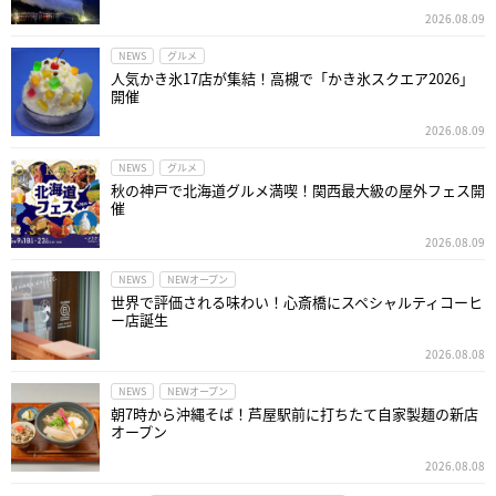
2026.08.09
NEWS
グルメ
人気かき氷17店が集結！高槻で「かき氷スクエア2026」
開催
2026.08.09
NEWS
グルメ
秋の神戸で北海道グルメ満喫！関西最大級の屋外フェス開
催
2026.08.09
NEWS
NEWオープン
世界で評価される味わい！心斎橋にスペシャルティコーヒ
ー店誕生
2026.08.08
NEWS
NEWオープン
朝7時から沖縄そば！芦屋駅前に打ちたて自家製麺の新店
オープン
2026.08.08