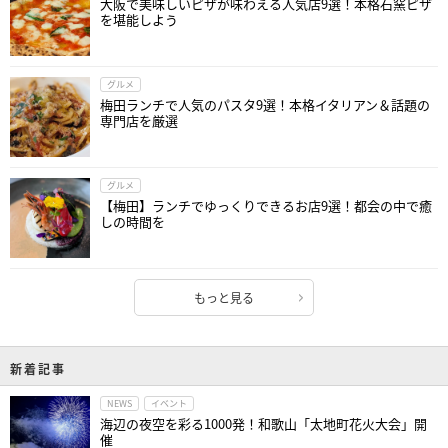
大阪で美味しいピザが味わえる人気店9選！本格石窯ピザ
を堪能しよう
グルメ
梅田ランチで人気のパスタ9選！本格イタリアン＆話題の
専門店を厳選
グルメ
【梅田】ランチでゆっくりできるお店9選！都会の中で癒
しの時間を
もっと見る
新着記事
NEWS
イベント
海辺の夜空を彩る1000発！和歌山「太地町花火大会」開
催