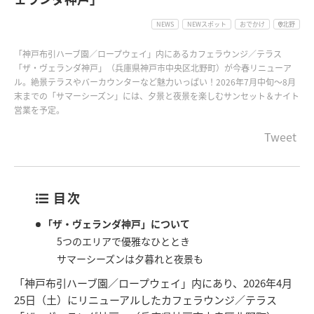
NEWS
NEWスポット
おでかけ
北野
「神戸布引ハーブ園／ロープウェイ」内にあるカフェラウンジ／テラス
「ザ・ヴェランダ神戸」（兵庫県神戸市中央区北野町）が今春リニューア
ル。絶景テラスやバーカウンターなど魅力いっぱい！2026年7月中旬～8月
末までの「サマーシーズン」には、夕景と夜景を楽しむサンセット＆ナイト
営業を予定。
Tweet
目次
「ザ・ヴェランダ神戸」について
5つのエリアで優雅なひととき
サマーシーズンは夕暮れと夜景も
「神戸布引ハーブ園／ロープウェイ」内にあり、2026年4月
25日（土）にリニューアルしたカフェラウンジ／テラス