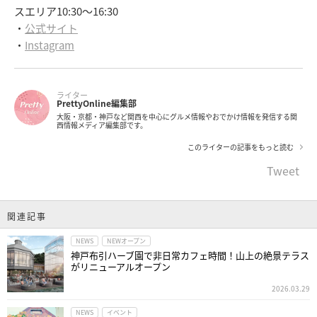
スエリア10:30～16:30
・
公式サイト
・
Instagram
ライター
PrettyOnline編集部
大阪・京都・神戸など関西を中心にグルメ情報やおでかけ情報を発信する関
西情報メディア編集部です。
このライターの記事をもっと読む
Tweet
関連記事
NEWS
NEWオープン
神戸布引ハーブ園で非日常カフェ時間！山上の絶景テラス
がリニューアルオープン
2026.03.29
NEWS
イベント