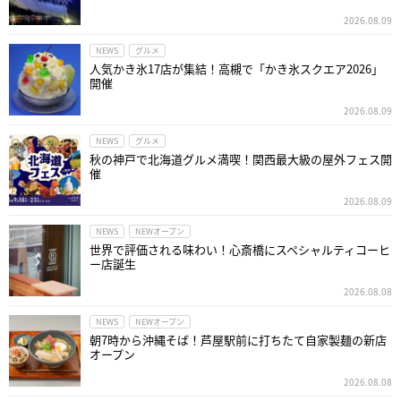
2026.08.09
NEWS
グルメ
人気かき氷17店が集結！高槻で「かき氷スクエア2026」
開催
2026.08.09
NEWS
グルメ
秋の神戸で北海道グルメ満喫！関西最大級の屋外フェス開
催
2026.08.09
NEWS
NEWオープン
世界で評価される味わい！心斎橋にスペシャルティコーヒ
ー店誕生
2026.08.08
NEWS
NEWオープン
朝7時から沖縄そば！芦屋駅前に打ちたて自家製麺の新店
オープン
2026.08.08