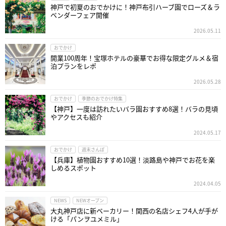
神戸で初夏のおでかけに！神戸布引ハーブ園でローズ＆ラ
ベンダーフェア開催
2026.05.11
おでかけ
開業100周年！宝塚ホテルの豪華でお得な限定グルメ＆宿
泊プランをレポ
2026.05.28
おでかけ
季節のおでかけ特集
【神戸】一度は訪れたいバラ園おすすめ8選！バラの見頃
やアクセスも紹介
2024.05.17
おでかけ
週末さんぽ
【兵庫】植物園おすすめ10選！淡路島や神戸でお花を楽
しめるスポット
2024.04.05
NEWS
NEWオープン
大丸神戸店に新ベーカリー！関西の名店シェフ4人が手が
ける「パンヲユメミル」