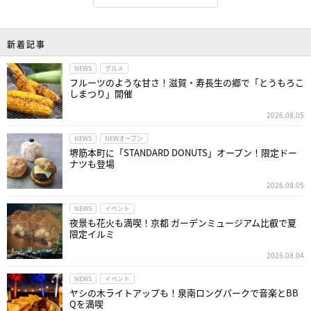
新着記事
NEWS
グルメ
フルーツのような甘さ！滋賀・寿長生の郷で「とうもろこ
しまつり」開催
2026.08.05
NEWS
NEWオープン
堺筋本町に「STANDARD DONUTS」オープン！限定ドー
ナツも登場
2026.08.05
NEWS
イベント
夜景も花火も満喫！京都 ガーデンミュージアム比叡で夏
限定イルミ
2026.08.04
NEWS
イベント
ヤシの木ライトアップも！泉南ロングパークで音楽とBB
Qを満喫