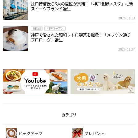
辻口博啓氏ら3人の巨匠が集結！「神戸北野ノスタ」に新
スイーツブランド誕生
2026.01.13
NEWS
NEWオープン
神戸で愛された昭和レトロ喫茶を継承！「メリケン通り
プロローグ」誕生
2026.01.27
カテゴリ
ピックアップ
プレゼント