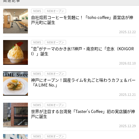
関連記事
NEWS
NEWオープン
自社焙煎コーヒーを気軽に！「toho coffee」直営店が神
戸元町に誕生
2025.12.22
NEWS
NEWオープン
“恋”がテーマのかき氷!?神戸・南京町に「恋氷（KOIGOR
I）」誕生
2026.02.10
NEWS
NEWオープン
神戸にオープン！国産ライムを丸ごと味わうカフェ＆バー
「A LIME No.」
2025.12.21
NEWS
NEWオープン
世界が注目する台湾発「Taster’s Coffee」初の実店舗が神
戸に誕生
2025.12.29
NEWS
NEWオープン