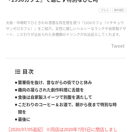
グルメ
中崎町
大阪・中崎町でひときわお洒落な存在感を放つ『1930カフェ（イチキュウ
サンゼロカフェ）』をご紹介。女性に嬉しいヘルシーなランチや自家製デザ
ート、こだわりが込められた多種類のドリンクがお出迎えしてくれます。
Tweet
目次
繁華街を抜け、昔ながらの街でひと休み
趣向の凝らされた創作料理に舌鼓を
食後は自家製スイーツで別腹を満たして
こだわりのコーヒー＆お酒で、朝から夜まで特別な時
間を
最後に
［2020/07/05追記］※同店は2020年7月5日に閉店しまし