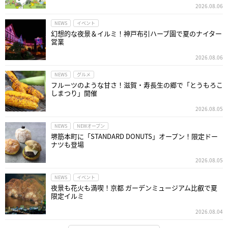
2026.08.06
NEWS
イベント
幻想的な夜景＆イルミ！神戸布引ハーブ園で夏のナイター
営業
2026.08.06
NEWS
グルメ
フルーツのような甘さ！滋賀・寿長生の郷で「とうもろこ
しまつり」開催
2026.08.05
NEWS
NEWオープン
堺筋本町に「STANDARD DONUTS」オープン！限定ドー
ナツも登場
2026.08.05
NEWS
イベント
夜景も花火も満喫！京都 ガーデンミュージアム比叡で夏
限定イルミ
2026.08.04