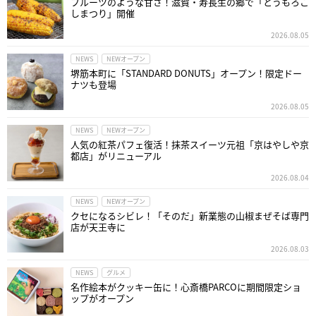
フルーツのような甘さ！滋賀・寿長生の郷で「とうもろこ
しまつり」開催
2026.08.05
NEWS
NEWオープン
堺筋本町に「STANDARD DONUTS」オープン！限定ドー
ナツも登場
2026.08.05
NEWS
NEWオープン
人気の紅茶パフェ復活！抹茶スイーツ元祖「京はやしや京
都店」がリニューアル
2026.08.04
NEWS
NEWオープン
クセになるシビレ！「そのだ」新業態の山椒まぜそば専門
店が天王寺に
2026.08.03
NEWS
グルメ
名作絵本がクッキー缶に！心斎橋PARCOに期間限定ショ
ップがオープン