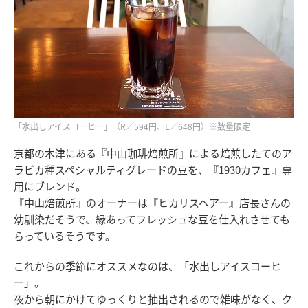
「水出しアイスコーヒー」（R／594円、L／648円）※数量限定
京都の木津にある『中山珈琲焙煎所』による焙煎したてのア
ラビカ種スペシャルティグレードの豆を、『1930カフェ』専
用にブレンド。
『中山焙煎所』のオーナーは『ヒカリスヘアー』店長さんの
幼馴染だそうで、縁あってフレッシュな豆を仕入れさせても
らっているそうです。
これからの季節にオススメなのは、「水出しアイスコーヒ
ー」。
夜から朝にかけてゆっくりと抽出されるので雑味がなく、ク