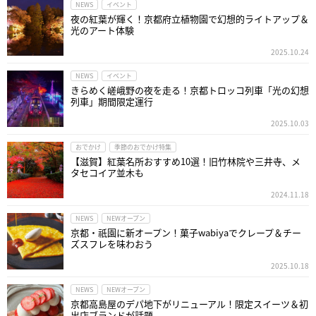
NEWS
イベント
夜の紅葉が輝く！京都府立植物園で幻想的ライトアップ＆
光のアート体験
2025.10.24
NEWS
イベント
きらめく嵯峨野の夜を走る！京都トロッコ列車「光の幻想
列車」期間限定運行
2025.10.03
おでかけ
季節のおでかけ特集
【滋賀】紅葉名所おすすめ10選！旧竹林院や三井寺、メ
タセコイア並木も
2024.11.18
NEWS
NEWオープン
京都・祇園に新オープン！菓子wabiyaでクレープ＆チー
ズスフレを味わおう
2025.10.18
NEWS
NEWオープン
京都高島屋のデパ地下がリニューアル！限定スイーツ＆初
出店ブランドが話題