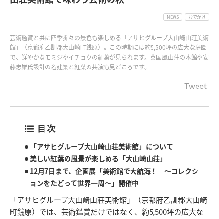
NEWS
おでかけ
芸術鑑賞と共に四季折々の景色も楽しめる「アサヒグループ大山崎山荘美術
館」（京都府乙訓郡大山崎町銭原）。この時期には約5,500坪の広大な庭園
で、鮮やかなモミジやイチョウの紅葉が見られます。英国風山荘の本館や安
藤忠雄氏設計の名建築と紅葉の共演も見どころです。
Tweet
目次
「アサヒグループ大山崎山荘美術館」について
美しい紅葉の風景が楽しめる「大山崎山荘」
12月7日まで、企画展「美術館で大航海！ ～コレクシ
ョンをたどって世界一周～」開催中
「アサヒグループ大山崎山荘美術館」（京都府乙訓郡大山崎
町銭原）では、芸術鑑賞だけではなく、約5,500坪の広大な