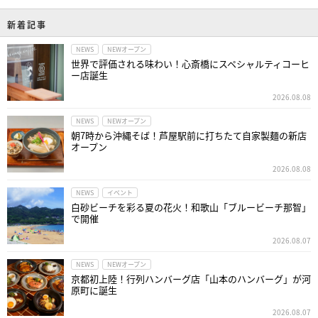
新着記事
NEWS
NEWオープン
世界で評価される味わい！心斎橋にスペシャルティコーヒ
ー店誕生
2026.08.08
NEWS
NEWオープン
朝7時から沖縄そば！芦屋駅前に打ちたて自家製麺の新店
オープン
2026.08.08
NEWS
イベント
白砂ビーチを彩る夏の花火！和歌山「ブルービーチ那智」
で開催
2026.08.07
NEWS
NEWオープン
京都初上陸！行列ハンバーグ店「山本のハンバーグ」が河
原町に誕生
2026.08.07