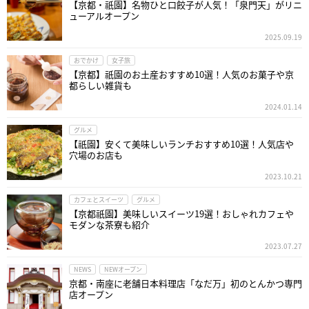
【京都・祇園】名物ひと口餃子が人気！「泉門天」がリニ
ューアルオープン
2025.09.19
おでかけ
女子旅
【京都】祇園のお土産おすすめ10選！人気のお菓子や京
都らしい雑貨も
2024.01.14
グルメ
【祇園】安くて美味しいランチおすすめ10選！人気店や
穴場のお店も
2023.10.21
カフェとスイーツ
グルメ
【京都祇園】美味しいスイーツ19選！おしゃれカフェや
モダンな茶寮も紹介
2023.07.27
NEWS
NEWオープン
京都・南座に老舗日本料理店「なだ万」初のとんかつ専門
店オープン