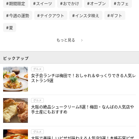
期間限定
スイーツ
おでかけ
オープン
カフェ
今週の運勢
テイクアウト
インスタ映え
ギフト
夏
もっと見る
ピックアップ
グルメ
女子会ランチは梅田で！おしゃれ＆ゆっくりできる人気レ
ストラン9選
グルメ
大阪の絶品シュークリーム8選！梅田・なんばの人気店や
手土産にもおすすめ
グルメ
大阪で美味しいピザが味わえる人気店9選！本格石窯ピザ