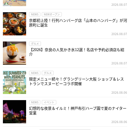
2026.08.07
NEWS
NEWオープン
京都初上陸！行列ハンバーグ店「山本のハンバーグ」が河
原町に誕生
2026.08.07
グルメ
【2026】奈良の人気かき氷12選！名店や予約必須店も紹
介
2026.08.07
NEWS
グルメ
限定メニュー続々！グラングリーン大阪 ショップ＆レス
トランでスヌーピーコラボ開催
2026.08.06
NEWS
イベント
幻想的な夜景＆イルミ！神戸布引ハーブ園で夏のナイター
営業
2026.08.06