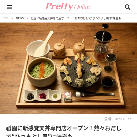
TOP
NEWS
祇園に新感覚天丼専門店オープン！熱々おだしで“ひつまぶし風”に味変も
公開：2025.10.22
祇園に新感覚天丼専門店オープン！熱々おだし
で“ひつまぶし風”に味変も