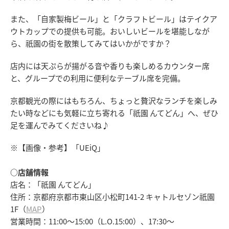
また、「自家製梅ビール」と「クラフトビール」はテイクア
ウトカップでの提供も可能。おいしいビールを堪能しなが
ら、祇園の街を散策してみてはいかがですか？
店内には天ぷらが揚がる音や香りも楽しめるカウンター席
と、グループでの利用に便利なテーブル席を完備。
京都観光の際にはもちろん、ちょっと贅沢なランチを楽しみ
たい時などにも気軽に立ち寄れる「祇園 んてどん」へ、ぜひ
足を運んでみてくださいね♪
※【画像・参考】「UEiQ」
○店舗情報
店名：「祇園 んてどん」
住所：京都府京都市東山区小松町141-2 キャトルセゾン祇園
1F（
MAP
）
営業時間：11:00～15:00（L.O.15:00）、17:30～