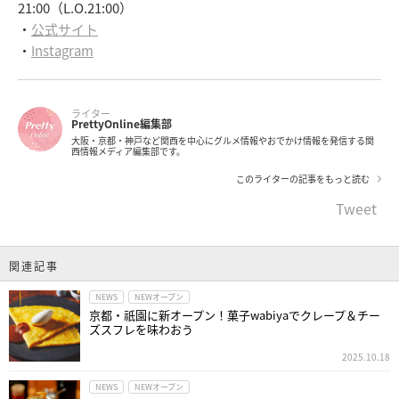
21:00（L.O.21:00）
・
公式サイト
・
Instagram
ライター
PrettyOnline編集部
大阪・京都・神戸など関西を中心にグルメ情報やおでかけ情報を発信する関
西情報メディア編集部です。
このライターの記事をもっと読む
Tweet
関連記事
NEWS
NEWオープン
京都・祇園に新オープン！菓子wabiyaでクレープ＆チー
ズスフレを味わおう
2025.10.18
NEWS
NEWオープン