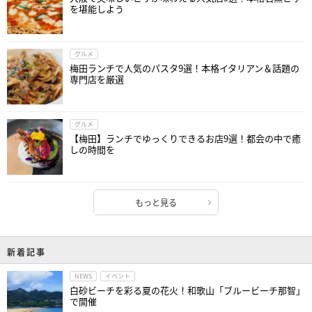
を堪能しよう
グルメ
梅田ランチで人気のパスタ9選！本格イタリアン＆話題の
専門店を厳選
グルメ
【梅田】ランチでゆっくりできるお店9選！都会の中で癒
しの時間を
もっと見る
新着記事
NEWS
イベント
白砂ビーチを彩る夏の花火！和歌山「ブルービーチ那智」
で開催