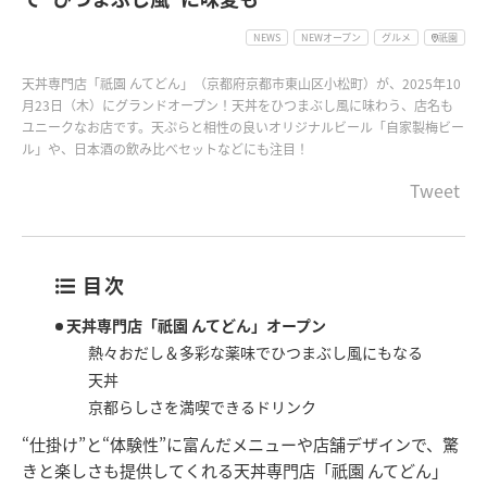
NEWS
NEWオープン
グルメ
祇園
天丼専門店「祇園 んてどん」（京都府京都市東山区小松町）が、2025年10
月23日（木）にグランドオープン！天丼をひつまぶし風に味わう、店名も
ユニークなお店です。天ぷらと相性の良いオリジナルビール「自家製梅ビー
ル」や、日本酒の飲み比べセットなどにも注目！
Tweet
目次
天丼専門店「祇園 んてどん」オープン
熱々おだし＆多彩な薬味でひつまぶし風にもなる
天丼
京都らしさを満喫できるドリンク
“仕掛け”と“体験性”に富んだメニューや店舗デザインで、驚
きと楽しさも提供してくれる天丼専門店「祇園 んてどん」