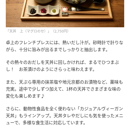
「天丼 上（マグロのせ）」（2,750円）
卓上のフレンチプレスには、熱いだし汁が。砂時計で計りな
がら、十分に旨みが出るまでしっかりと抽出します。
その熱々のおだしを天丼に回しかければ、まるでひつまぶ
し！ お茶漬けのようにさらっと味わえます。
また、天ぷら専用の抹茶塩や地元京都のお漬物など、薬味も
充実。途中で少しずつ加えて、1杯の天丼でさまざまな味の
変化も楽しめます♪
さらに、動物性食品を全く使わない「カジュアルヴィーガン
天丼」もラインアップ。天丼タレやだしにも気を使ったメニ
ューで、多様な食生活に対応しています。