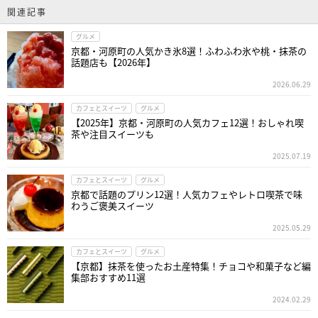
関連記事
グルメ
京都・河原町の人気かき氷8選！ふわふわ氷や桃・抹茶の
話題店も【2026年】
2026.06.29
カフェとスイーツ
グルメ
【2025年】京都・河原町の人気カフェ12選！おしゃれ喫
茶や注目スイーツも
2025.07.19
カフェとスイーツ
グルメ
京都で話題のプリン12選！人気カフェやレトロ喫茶で味
わうご褒美スイーツ
2025.05.29
カフェとスイーツ
グルメ
【京都】抹茶を使ったお土産特集！チョコや和菓子など編
集部おすすめ11選
2024.02.29