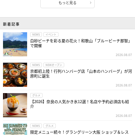
もっと見る
新着記事
NEWS
イベント
白砂ビーチを彩る夏の花火！和歌山「ブルービーチ那智」
で開催
2026.08.07
NEWS
NEWオープン
京都初上陸！行列ハンバーグ店「山本のハンバーグ」が河
原町に誕生
2026.08.07
グルメ
【2026】奈良の人気かき氷12選！名店や予約必須店も紹
介
2026.08.07
NEWS
グルメ
限定メニュー続々！グラングリーン大阪 ショップ＆レス