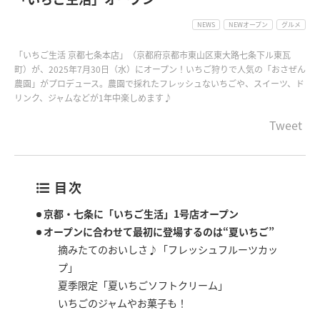
NEWS
NEWオープン
グルメ
「いちご生活 京都七条本店」（京都府京都市東山区東大路七条下ル東瓦
町）が、2025年7月30日（水）にオープン！いちご狩りで人気の「おさぜん
農園」がプロデュース。農園で採れたフレッシュないちごや、スイーツ、ド
リンク、ジャムなどが1年中楽しめます♪
Tweet
目次
京都・七条に「いちご生活」1号店オープン
オープンに合わせて最初に登場するのは“夏いちご”
摘みたてのおいしさ♪「フレッシュフルーツカッ
プ」
夏季限定「夏いちごソフトクリーム」
いちごのジャムやお菓子も！