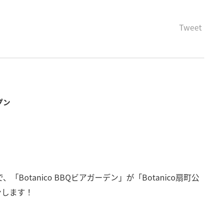
Tweet
プン
！
ン
、「Botanico BBQビアガーデン」が「Botanico扇町公
ンします！