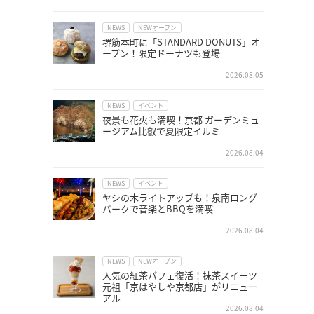
NEWS
NEWオープン
堺筋本町に「STANDARD DONUTS」オ
ープン！限定ドーナツも登場
2026.08.05
NEWS
イベント
夜景も花火も満喫！京都 ガーデンミュ
ージアム比叡で夏限定イルミ
2026.08.04
NEWS
イベント
ヤシの木ライトアップも！泉南ロング
パークで音楽とBBQを満喫
2026.08.04
NEWS
NEWオープン
人気の紅茶パフェ復活！抹茶スイーツ
元祖「京はやしや京都店」がリニュー
アル
2026.08.04