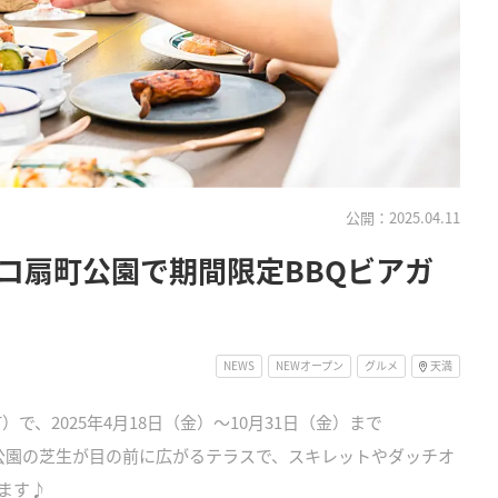
公開：2025.04.11
コ扇町公園で期間限定BBQビアガ
NEWS
NEWオープン
グルメ
天満
）で、2025年4月18日（金）～10月31日（金）まで
プン！公園の芝生が目の前に広がるテラスで、スキレットやダッチオ
ます♪