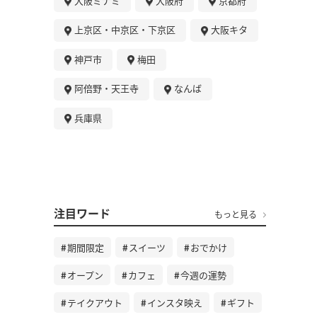
大阪ミナミ
大阪府
京都府
上京区・中京区・下京区
大阪キタ
神戸市
梅田
阿倍野・天王寺
なんば
兵庫県
注目ワード
もっと見る
期間限定
スイーツ
おでかけ
オープン
カフェ
今週の運勢
テイクアウト
インスタ映え
ギフト