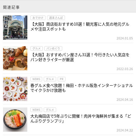
関連記事
おでかけ
週末さんぽ
【大阪】商店街おすすめ10選！観光客に人気の地元グル
メや注目スポットも
2024.01.05
グルメ
パンめぐり
【大阪】おすすめパン屋さん31選！今行きたい人気店を
パン好きライターが厳選
2022.03.26
NEWS
グルメ
PR
春グルメ食べ放題！梅田・ホテル阪急インターナショナル
でイクラかけ放題も
2024.04.16
NEWS
グルメ
大丸梅田店で5年ぶりに開催！肉丼や海鮮丼が集まる「ど
んぶりグランプリ」
2024.04.22