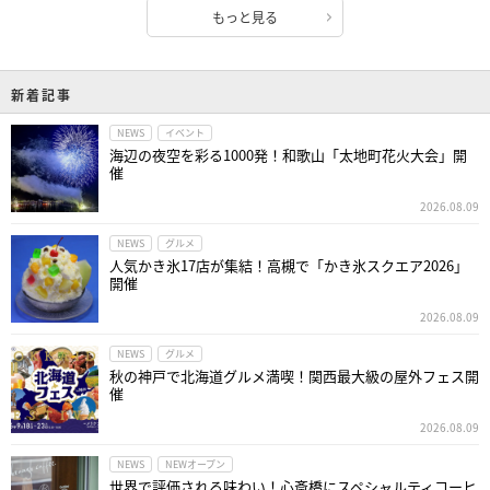
もっと見る
新着記事
NEWS
イベント
海辺の夜空を彩る1000発！和歌山「太地町花火大会」開
催
2026.08.09
NEWS
グルメ
人気かき氷17店が集結！高槻で「かき氷スクエア2026」
開催
2026.08.09
NEWS
グルメ
秋の神戸で北海道グルメ満喫！関西最大級の屋外フェス開
催
2026.08.09
NEWS
NEWオープン
世界で評価される味わい！心斎橋にスペシャルティコーヒ