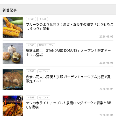
新着記事
NEWS
グルメ
フルーツのような甘さ！滋賀・寿長生の郷で「とうもろこ
しまつり」開催
2026.08.05
NEWS
NEWオープン
堺筋本町に「STANDARD DONUTS」オープン！限定ドー
ナツも登場
2026.08.05
NEWS
イベント
夜景も花火も満喫！京都 ガーデンミュージアム比叡で夏
限定イルミ
2026.08.04
NEWS
イベント
ヤシの木ライトアップも！泉南ロングパークで音楽とBB
Qを満喫
2026.08.04