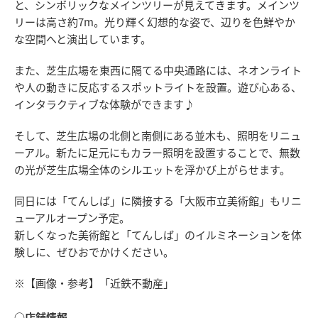
と、シンボリックなメインツリーが見えてきます。メインツ
リーは高さ約7m。光り輝く幻想的な姿で、辺りを色鮮やか
な空間へと演出しています。
また、芝生広場を東西に隔てる中央通路には、ネオンライト
や人の動きに反応するスポットライトを設置。遊び心ある、
インタラクティブな体験ができます♪
そして、芝生広場の北側と南側にある並木も、照明をリニュ
ーアル。新たに足元にもカラー照明を設置することで、無数
の光が芝生広場全体のシルエットを浮かび上がらせます。
同日には「てんしば」に隣接する「大阪市立美術館」もリニ
ューアルオープン予定。
新しくなった美術館と「てんしば」のイルミネーションを体
験しに、ぜひおでかけください。
※【画像・参考】「近鉄不動産」
○店舗情報