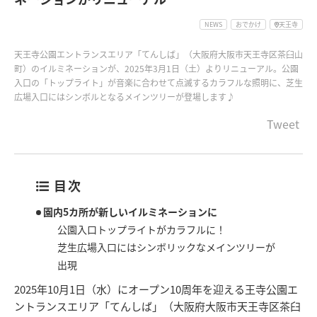
NEWS
おでかけ
天王寺
天王寺公園エントランスエリア「てんしば」（大阪府大阪市天王寺区茶臼山
町）のイルミネーションが、2025年3月1日（土）よりリニューアル。公園
入口の「トップライト」が音楽に合わせて点滅するカラフルな照明に、芝生
広場入口にはシンボルとなるメインツリーが登場します♪
Tweet
目次
園内5カ所が新しいイルミネーションに
公園入口トップライトがカラフルに！
芝生広場入口にはシンボリックなメインツリーが
出現
2025年10月1日（水）にオープン10周年を迎える王寺公園エ
ントランスエリア「てんしば」（大阪府大阪市天王寺区茶臼