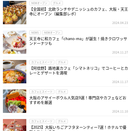
NEWオープン
グルメ
【全国初】北欧ランチやデニッシュのカフェ、大阪・天王
寺にオープン（編集部レポ）
2024.04.23
NEWS
NEWオープン
天王寺に和カフェ「chano-ma」が誕生！焼きクロワッサ
ンドーナツも
2024.11.27
カフェとスイーツ
グルメ
【阿倍野】路地裏カフェ「シマトネリコ」でコーヒーとカ
レーとデザートを満喫
2024.11.17
カフェとスイーツ
グルメ
大阪のアサイーボウル人気店9選！専門店やカフェなどお
すすめを厳選
2024.11.10
カフェとスイーツ
グルメ
【2025】大阪いちごアフタヌーンティー7選！ホテルで優