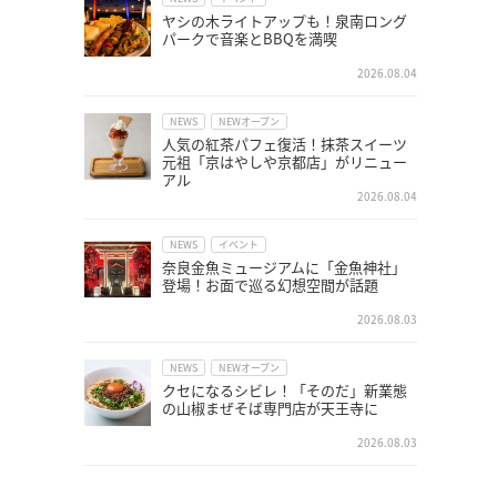
ヤシの木ライトアップも！泉南ロング
パークで音楽とBBQを満喫
2026.08.04
NEWS
NEWオープン
人気の紅茶パフェ復活！抹茶スイーツ
元祖「京はやしや京都店」がリニュー
アル
2026.08.04
NEWS
イベント
奈良金魚ミュージアムに「金魚神社」
登場！お面で巡る幻想空間が話題
2026.08.03
NEWS
NEWオープン
クセになるシビレ！「そのだ」新業態
の山椒まぜそば専門店が天王寺に
2026.08.03