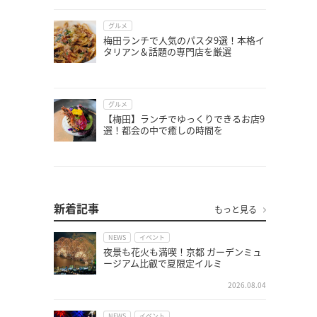
グルメ
梅田ランチで人気のパスタ9選！本格イ
タリアン＆話題の専門店を厳選
グルメ
【梅田】ランチでゆっくりできるお店9
選！都会の中で癒しの時間を
新着記事
もっと見る
NEWS
イベント
夜景も花火も満喫！京都 ガーデンミュ
ージアム比叡で夏限定イルミ
2026.08.04
NEWS
イベント