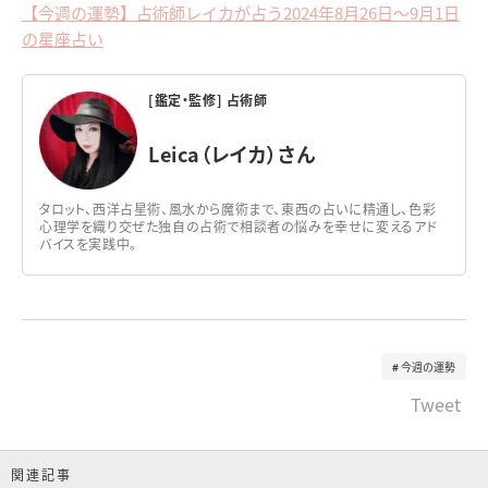
【今週の運勢】占術師レイカが占う2024年8月26日～9月1日
の星座占い
[鑑定・監修] 占術師
Leica（レイカ）さん
タロット、西洋占星術、風水から魔術まで、東西の占いに精通し、色彩
心理学を織り交ぜた独自の占術で相談者の悩みを幸せに変えるアド
バイスを実践中。
今週の運勢
Tweet
関連記事