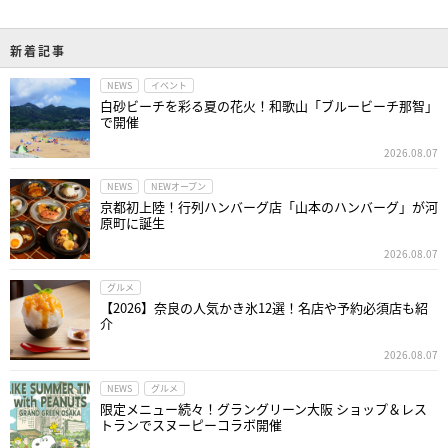
新着記事
NEWS
イベント
白砂ビーチを彩る夏の花火！和歌山「ブルービーチ那智」
で開催
2026.08.07
NEWS
NEWオープン
京都初上陸！行列ハンバーグ店「山本のハンバーグ」が河
原町に誕生
2026.08.07
グルメ
【2026】奈良の人気かき氷12選！名店や予約必須店も紹
介
2026.08.07
NEWS
グルメ
限定メニュー続々！グラングリーン大阪 ショップ＆レス
トランでスヌーピーコラボ開催