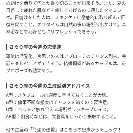
の助けを借りて何とか乗り切ることが出来そう。また、夏の
日差しで疲れた肌などを癒してあげるのに適したタイミン
グ。日焼けをした人は、スキンケアに徹底的に取り組んで回
復を促すこと。オフタイムは自然の多い場所へ出かけて。森
林浴などで心身ともにリフレッシュできそう。
さそり座の今週の恋愛運
運気は活発化。片思いの人はアプローチのチャンス到来。会
話を楽しむことができそう。結婚願望があるカップルは、逆
プロポーズも効果あり。
さそり座の今週の血液型別アドバイス
A型：スケジュールは適度に空けておくことが大切。
B型：優柔不断な態度はチャンスを逃すので要注意。
O型：ペットと触れ合える場所がラッキープレイス。
AB型：朝食時などは、栄養素をしっかり摂取すること。
他の星座の「今週の運勢」はこちらの記事からチェック！