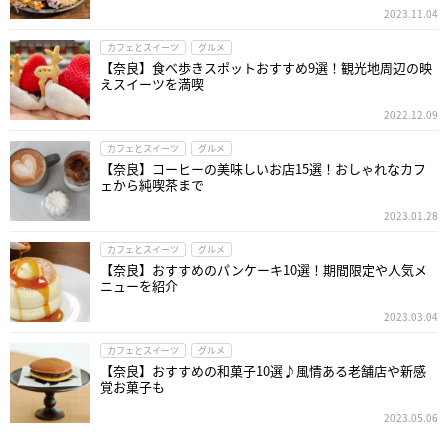
2023.11.04
カフェとスイーツ
グルメ
【奈良】食べ歩きスポットおすすめ9選！観光地周辺の映
えスイーツを満喫
2022.12.09
カフェとスイーツ
グルメ
【奈良】コーヒーの美味しいお店15選！おしゃれなカフ
ェから純喫茶まで
2023.01.28
カフェとスイーツ
グルメ
【奈良】おすすめのパンケーキ10選！期間限定や人気メ
ニューを紹介
2023.03.04
カフェとスイーツ
グルメ
【奈良】おすすめの和菓子10選♪風情ある老舗店や新感
覚お菓子も
2023.05.06