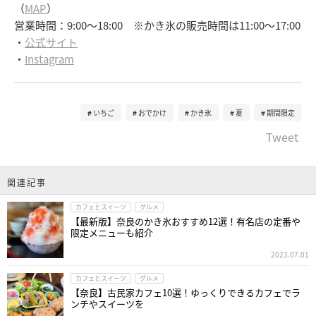
（
MAP
）
営業時間：9:00～18:00 ※かき氷の販売時間は11:00～17:00
・
公式サイト
・
Instagram
いちご
おでかけ
かき氷
夏
期間限定
Tweet
関連記事
カフェとスイーツ
グルメ
【最新版】奈良のかき氷おすすめ12選！有名店の定番や
限定メニューも紹介
2023.07.01
カフェとスイーツ
グルメ
【奈良】古民家カフェ10選！ゆっくりできるカフェでラ
ンチやスイーツを