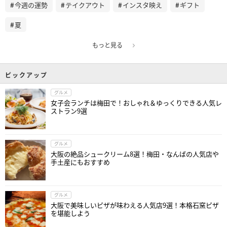
今週の運勢
テイクアウト
インスタ映え
ギフト
夏
もっと見る
ピックアップ
グルメ
女子会ランチは梅田で！おしゃれ＆ゆっくりできる人気レ
ストラン9選
グルメ
大阪の絶品シュークリーム8選！梅田・なんばの人気店や
手土産にもおすすめ
グルメ
大阪で美味しいピザが味わえる人気店9選！本格石窯ピザ
を堪能しよう