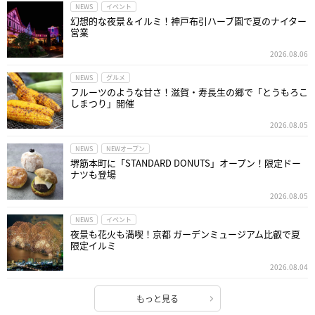
NEWS
イベント
幻想的な夜景＆イルミ！神戸布引ハーブ園で夏のナイター
営業
2026.08.06
NEWS
グルメ
フルーツのような甘さ！滋賀・寿長生の郷で「とうもろこ
しまつり」開催
2026.08.05
NEWS
NEWオープン
堺筋本町に「STANDARD DONUTS」オープン！限定ドー
ナツも登場
2026.08.05
NEWS
イベント
夜景も花火も満喫！京都 ガーデンミュージアム比叡で夏
限定イルミ
2026.08.04
もっと見る