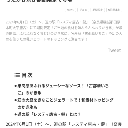
NEWS
グルメ
期間限定
田原本町
2024年6月1日（土）～、道の駅「レスティ唐古・鍵」（奈良県磯城郡田原
本町大字唐古）にて期間限定「ご当地の食材を味わうふんわりかき氷」が販
売開始。ふわふわなくちどけのかき氷に、名産品「古都華いちご」や幻の大
豆を使った豆乳ジェラートのトッピングに注目です！
Tweet
目次
果肉感あふれるジューシーなソース！「古都華いち
ご」のかき氷
幻の大豆をきなことジェラートで！和素材トッピング
のかき氷も
道の駅「レスティ唐古・鍵」とは？
2024年6月1日（土）～、道の駅「レスティ唐古・鍵」（奈良