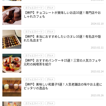
カフェとスイーツ
グルメ
【神戸】チョコレートが美味しいお店10選！専門店やお
しゃれカフェも
2024.02.10
カフェとスイーツ
グルメ
【神戸】本当におすすめしたいカヌレ10選！有名店や隠
れた名店まで
2023.02.11
カフェとスイーツ
グルメ
【神戸】おすすめパンケーキ15選！三宮の人気カフェや
元町の純喫茶を紹介
2023.02.24
カフェとスイーツ
グルメ
【神戸】美味しい和菓子9選！人気老舗店の味やお土産に
ピッタリの逸品も
2023.05.26
カフェとスイーツ
グルメ