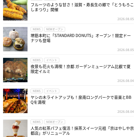
フルーツのような甘さ！滋賀・寿長生の郷で「とうもろこ
しまつり」開催
2026.08.05
NEWS
NEWオープン
堺筋本町に「STANDARD DONUTS」オープン！限定ドー
ナツも登場
2026.08.05
NEWS
イベント
夜景も花火も満喫！京都 ガーデンミュージアム比叡で夏
限定イルミ
2026.08.04
NEWS
イベント
ヤシの木ライトアップも！泉南ロングパークで音楽とBB
Qを満喫
2026.08.04
NEWS
NEWオープン
人気の紅茶パフェ復活！抹茶スイーツ元祖「京はやしや京
都店」がリニューアル