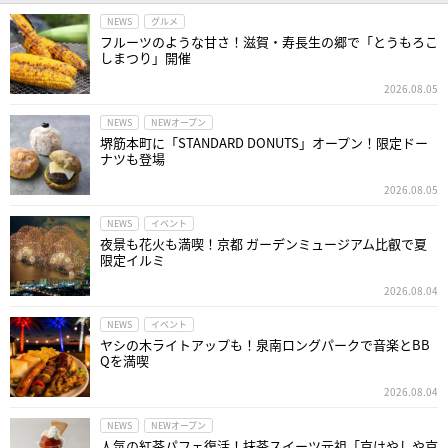
NEWS
グルメ
フルーツのような甘さ！滋賀・寿長生の郷で「とうもろこ
しまつり」開催
2026.08.05
NEWS
NEWオープン
堺筋本町に「STANDARD DONUTS」オープン！限定ドー
ナツも登場
2026.08.05
NEWS
イベント
夜景も花火も満喫！京都 ガーデンミュージアム比叡で夏
限定イルミ
2026.08.04
NEWS
イベント
ヤシの木ライトアップも！泉南ロングパークで音楽とBB
Qを満喫
2026.08.04
NEWS
NEWオープン
人気の紅茶パフェ復活！抹茶スイーツ元祖「京はやしや京