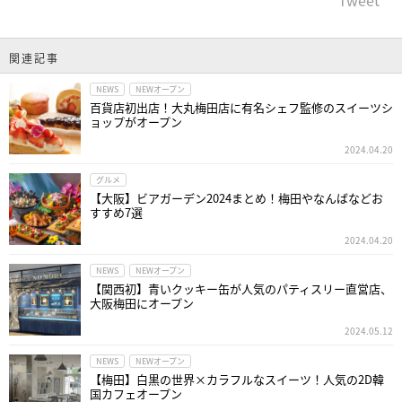
関連記事
NEWS
NEWオープン
百貨店初出店！大丸梅田店に有名シェフ監修のスイーツシ
ョップがオープン
2024.04.20
グルメ
【大阪】ビアガーデン2024まとめ！梅田やなんばなどお
すすめ7選
2024.04.20
NEWS
NEWオープン
【関西初】青いクッキー缶が人気のパティスリー直営店、
大阪梅田にオープン
2024.05.12
NEWS
NEWオープン
【梅田】白黒の世界×カラフルなスイーツ！人気の2D韓
国カフェオープン