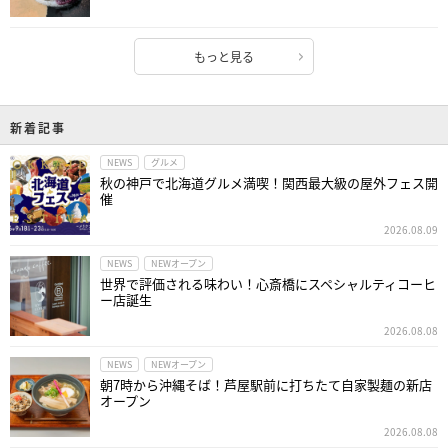
もっと見る
新着記事
NEWS
グルメ
秋の神戸で北海道グルメ満喫！関西最大級の屋外フェス開
催
2026.08.09
NEWS
NEWオープン
世界で評価される味わい！心斎橋にスペシャルティコーヒ
ー店誕生
2026.08.08
NEWS
NEWオープン
朝7時から沖縄そば！芦屋駅前に打ちたて自家製麺の新店
オープン
2026.08.08