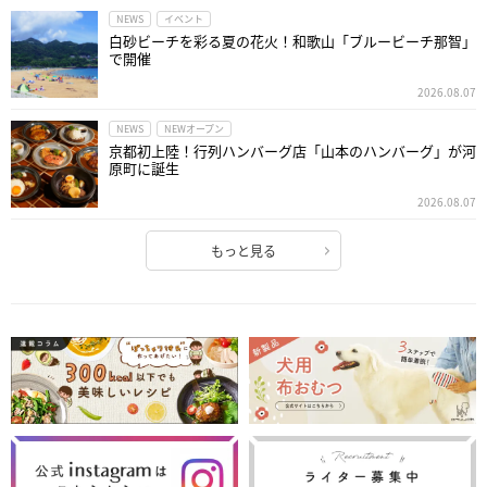
NEWS
イベント
白砂ビーチを彩る夏の花火！和歌山「ブルービーチ那智」
で開催
2026.08.07
NEWS
NEWオープン
京都初上陸！行列ハンバーグ店「山本のハンバーグ」が河
原町に誕生
2026.08.07
もっと見る