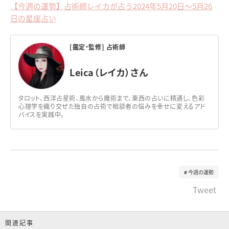
【今週の運勢】占術師レイカが占う2024年5月20日～5月26
日の星座占い
[鑑定・監修] 占術師
Leica（レイカ）さん
タロット、西洋占星術、風水から魔術まで、東西の占いに精通し、色彩
心理学を織り交ぜた独自の占術で相談者の悩みを幸せに変えるアド
バイスを実践中。
今週の運勢
Tweet
関連記事