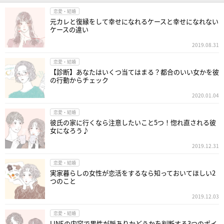
恋愛・結婚
元カレと復縁をして幸せになれるケースと幸せになれない
ケースの違い
2019.08.31
恋愛・結婚
【診断】あなたはいくつ当てはまる？都合のいい女かを彼
の行動からチェック
2020.01.04
恋愛・結婚
彼氏の家に行くなら注意したいこと5つ！惚れ直される彼
女になろう♪
2019.12.31
恋愛・結婚
実家暮らしの女性が恋活をするなら知っておいてほしい2
つのこと
2019.12.03
恋愛・結婚
LINEの内容で男性が脈ありかどうかを判断する3つのポイ