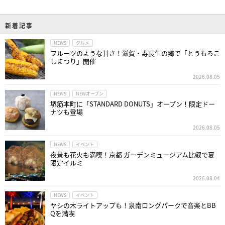
新着記事
NEWS
グルメ
フルーツのような甘さ！滋賀・寿長生の郷で「とうもろこ
しまつり」開催
2026.08.05
NEWS
NEWオープン
堺筋本町に「STANDARD DONUTS」オープン！限定ドー
ナツも登場
2026.08.05
NEWS
イベント
夜景も花火も満喫！京都 ガーデンミュージアム比叡で夏
限定イルミ
2026.08.04
NEWS
イベント
ヤシの木ライトアップも！泉南ロングパークで音楽とBB
Qを満喫