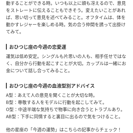
動することができる時。いつも以上に頭も冴えるので、意見
をストレートに伝えることもできそう。変えたいことがあれ
ば、思い切って意見を述べてみること。オフタイムは、体を
動かすレジャーを楽しめる時。気の合う仲間を誘って出掛け
てみて。
おひつじ座の今週の恋愛運
運気は低め安定。シングルも片思いの人も、相手任せではな
く、自分から行動を起こすことが大切。カップルは一緒にお
金について話し合ってみること。
おひつじ座の今週の血液型別アドバイス
A型：あえて人の意見を聞くことが大切な時。
B型：尊敬する人をモデルに行動を起こしてみて。
O型：中途半端な気持ちで物事に向き合うとトラブルあり。
AB型：下手に同情すると裏目に出るので気をつけること。
他の星座の「今週の運勢」はこちらの記事からチェック！