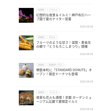
NEWS
イベント
幻想的な夜景＆イルミ！神戸布引ハー
ブ園で夏のナイター営業
2026.08.06
NEWS
グルメ
フルーツのような甘さ！滋賀・寿長生
の郷で「とうもろこしまつり」開催
2026.08.05
NEWS
NEWオープン
堺筋本町に「STANDARD DONUTS」オ
ープン！限定ドーナツも登場
2026.08.05
NEWS
イベント
夜景も花火も満喫！京都 ガーデンミュ
ージアム比叡で夏限定イルミ
2026.08.04