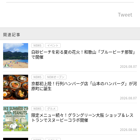
Tweet
関連記事
NEWS
イベント
白砂ビーチを彩る夏の花火！和歌山「ブルービーチ那智」
で開催
2026.08.07
NEWS
NEWオープン
京都初上陸！行列ハンバーグ店「山本のハンバーグ」が河
原町に誕生
2026.08.07
NEWS
グルメ
限定メニュー続々！グラングリーン大阪 ショップ＆レス
トランでスヌーピーコラボ開催
2026.08.06