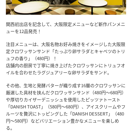
関西初出店を記念して、大阪限定メニューなど新作パンメニ
ューを12品発売！
注目メニューは、大阪名物お好み焼きをイメージした大阪限
定クロワッサンサンド「たっぷり卵サラダとキャベツのトリ
ュフの香り」（480円）！
店舗内の厨房で丁寧に焼き上げたクロワッサンにトリュフオ
イルを合わせたラグジュアリーな卵サラダをサンド。
その他、生地と発酵バターが織り成す16層のクロワッサンに
厳選した具材を挟んだクロワッサンサンド（480円～680円）
や厚切りカイザーデニッシュを使用したピッツァトースト
「DANISH TOAST」（580円～680円）、アイスクリームやフ
ルーツを贅沢にトッピングした「DANISH DESSERT」（480
円～580円）などバリエーション豊かなメニューを楽しめ
る。