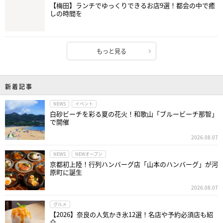
【梅田】ランチでゆっくりできるお店9選！都会の中で癒
しの時間を
もっと見る
新着記事
NEWS
イベント
白砂ビーチを彩る夏の花火！和歌山「ブルービーチ那智」
で開催
2026.08.07
NEWS
NEWオープン
京都初上陸！行列ハンバーグ店「山本のハンバーグ」が河
原町に誕生
2026.08.07
グルメ
【2026】奈良の人気かき氷12選！名店や予約必須店も紹
介