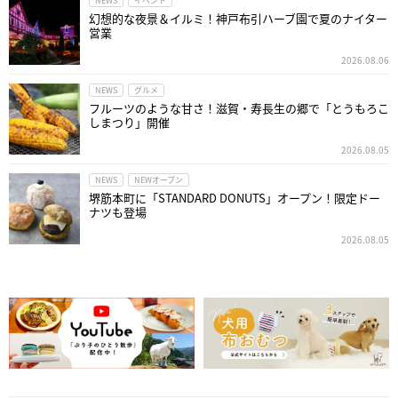
NEWS
イベント
幻想的な夜景＆イルミ！神戸布引ハーブ園で夏のナイター
営業
2026.08.06
NEWS
グルメ
フルーツのような甘さ！滋賀・寿長生の郷で「とうもろこ
しまつり」開催
2026.08.05
NEWS
NEWオープン
堺筋本町に「STANDARD DONUTS」オープン！限定ドー
ナツも登場
2026.08.05