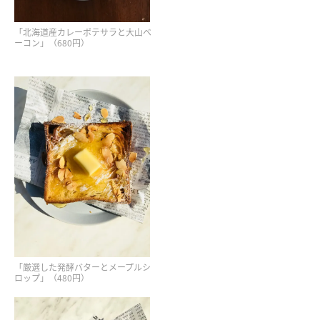
「北海道産カレーポテサラと大山ベ
ーコン」（680円）
「厳選した発酵バターとメープルシ
ロップ」（480円）