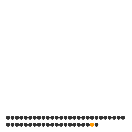
●●●●●●●●●●●●●●●●●●●●●●●●●●●
●●●●●●●●●●●●●●●●●●●
●
●