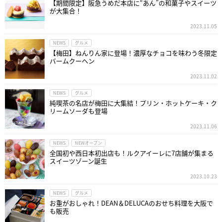
【期間限定】阪急うめだ本店に“あん”の和菓子やスイーツ
が大集合！
2023.11.05
NEWS
グルメ
【梅田】ねんりん家に登場！濃厚なチョコを味わう冬限定
バームクーヘン
2023.11.02
NEWS
グルメ
純喫茶の名店が梅田に大集結！プリン・ホットケーキ・ク
リームソーダも登場
2023.11.06
NEWS
NEWオープン
全国初や西日本初出店も！ルクアイーレに7店舗が集まる
スイーツゾーン誕生
2023.10.23
NEWS
グルメ
お重がおしゃれ！DEAN＆DELUCAのおせち料理を大阪で
も販売