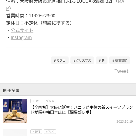
住所：大阪府大阪市北区梅田3-1-3 LUCUA osaka B2F（
MA
P
）
営業時間：11:00～23:00
定休日：不定休（施設に準ずる）
・
公式サイト
・
Instagram
カフェ
クリスマス
冬
期間限定
Tweet
関連記事
NEWS
グルメ
【全国初】大阪に誕生！バニラが主役の新スイーツブラン
ドが阪神梅田本店に【編集部レポ】
2023.10.19
NEWS
グルメ