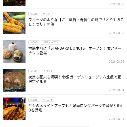
2026.08.06
NEWS
グルメ
フルーツのような甘さ！滋賀・寿長生の郷で「とうもろこ
しまつり」開催
2026.08.05
NEWS
NEWオープン
堺筋本町に「STANDARD DONUTS」オープン！限定ドー
ナツも登場
2026.08.05
NEWS
イベント
夜景も花火も満喫！京都 ガーデンミュージアム比叡で夏
限定イルミ
2026.08.04
NEWS
イベント
ヤシの木ライトアップも！泉南ロングパークで音楽とBB
Qを満喫
2026.08.04