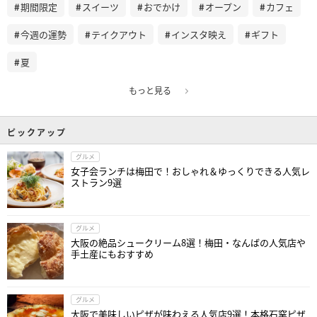
期間限定
スイーツ
おでかけ
オープン
カフェ
今週の運勢
テイクアウト
インスタ映え
ギフト
夏
もっと見る
ピックアップ
グルメ
女子会ランチは梅田で！おしゃれ＆ゆっくりできる人気レ
ストラン9選
グルメ
大阪の絶品シュークリーム8選！梅田・なんばの人気店や
手土産にもおすすめ
グルメ
大阪で美味しいピザが味わえる人気店9選！本格石窯ピザ