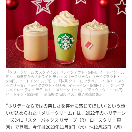
「メリークリーム カスタマイズ」（テイクアウト・54円、イートイン・55
円） 画像左から「ホワイト モカ + メリークリーム」（テイクアウト・
574円、イートイン・585円）、「抹茶 クリーム フラペチーノ（R） + メリ
ークリーム」（テイクアウト・633円、イートイン・645円）、「ジョイフ
ルメドレー ティー ラテ（R） + メリークリーム」（テイクアウト・545円、
イートイン・555円） ※価格はTallサイズ、税込の総額表示
“ホリデーならではの楽しさを存分に感じてほしい”という願
いが込められた「メリークリーム」は、2022年のホリデーシ
ーズンに「スターバックス リザーブ（R） ロースタリー 東
京」で登場。今年は2023年11月8日（水）～12月25日（月）