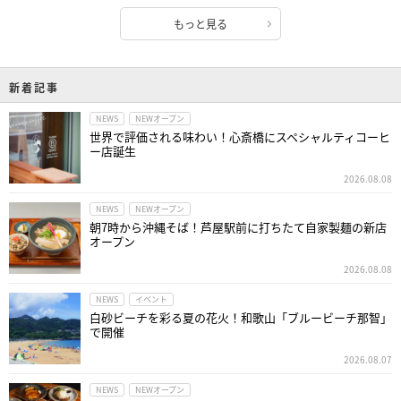
もっと見る
新着記事
NEWS
NEWオープン
世界で評価される味わい！心斎橋にスペシャルティコーヒ
ー店誕生
2026.08.08
NEWS
NEWオープン
朝7時から沖縄そば！芦屋駅前に打ちたて自家製麺の新店
オープン
2026.08.08
NEWS
イベント
白砂ビーチを彩る夏の花火！和歌山「ブルービーチ那智」
で開催
2026.08.07
NEWS
NEWオープン