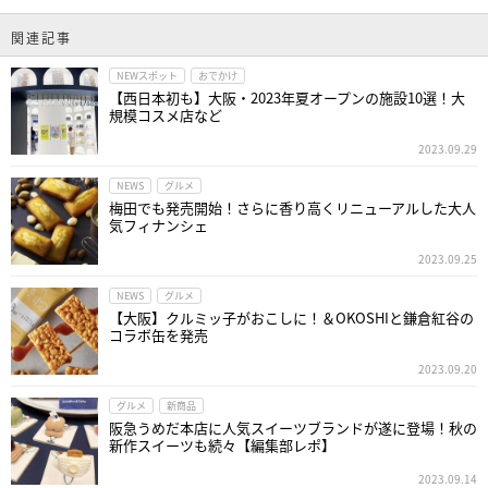
関連記事
NEWスポット
おでかけ
【西日本初も】大阪・2023年夏オープンの施設10選！大
規模コスメ店など
2023.09.29
NEWS
グルメ
梅田でも発売開始！さらに香り高くリニューアルした大人
気フィナンシェ
2023.09.25
NEWS
グルメ
【大阪】クルミッ子がおこしに！＆OKOSHIと鎌倉紅谷の
コラボ缶を発売
2023.09.20
グルメ
新商品
阪急うめだ本店に人気スイーツブランドが遂に登場！秋の
新作スイーツも続々【編集部レポ】
2023.09.14