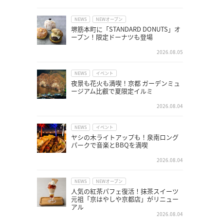
NEWS
NEWオープン
堺筋本町に「STANDARD DONUTS」オ
ープン！限定ドーナツも登場
2026.08.05
NEWS
イベント
夜景も花火も満喫！京都 ガーデンミュ
ージアム比叡で夏限定イルミ
2026.08.04
NEWS
イベント
ヤシの木ライトアップも！泉南ロング
パークで音楽とBBQを満喫
2026.08.04
NEWS
NEWオープン
人気の紅茶パフェ復活！抹茶スイーツ
元祖「京はやしや京都店」がリニュー
アル
2026.08.04