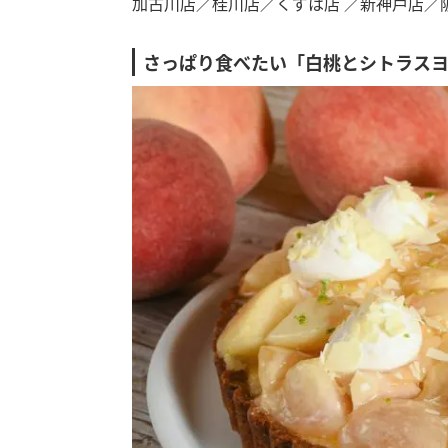
加古川店／桂川店／くずは店 ／新神戸店／
さっぱり食べたい「白桃とシトラス