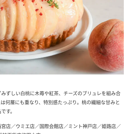
ずみずしい白桃に木苺や紅茶、チーズのブリュレを組み合
ムは何層にも重なり、特別感たっぷり。桃の繊細な甘みと
品です。
西宮店／ウミエ店／国際会館店／ミント神戸店／姫路店／