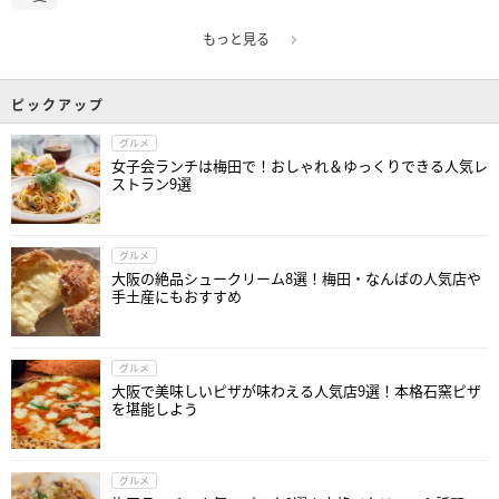
もっと見る
ピックアップ
グルメ
女子会ランチは梅田で！おしゃれ＆ゆっくりできる人気レ
ストラン9選
グルメ
大阪の絶品シュークリーム8選！梅田・なんばの人気店や
手土産にもおすすめ
グルメ
大阪で美味しいピザが味わえる人気店9選！本格石窯ピザ
を堪能しよう
グルメ