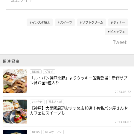
インスタ映え
スイーツ
ソフトクリーム
ディナー
ビュッフェ
Tweet
関連記事
NEWS
グルメ
「ル・パン神戸北野」よりクッキー缶新登場！新作サブ
レ含む全9種入り
2023.05.22
おでかけ
週末さんぽ
【神戸】大開駅周辺おすすめ店10選！有名パン屋さんや
カフェにスイーツも
2023.04.07
NEWS
NEWオープン