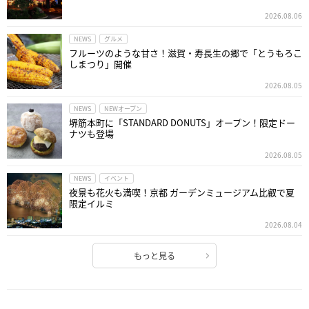
2026.08.06
NEWS
グルメ
フルーツのような甘さ！滋賀・寿長生の郷で「とうもろこ
しまつり」開催
2026.08.05
NEWS
NEWオープン
堺筋本町に「STANDARD DONUTS」オープン！限定ドー
ナツも登場
2026.08.05
NEWS
イベント
夜景も花火も満喫！京都 ガーデンミュージアム比叡で夏
限定イルミ
2026.08.04
もっと見る