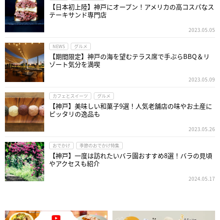
【日本初上陸】神戸にオープン！アメリカの高コスパなス
テーキサンド専門店
2023.05.05
NEWS
グルメ
【期間限定】神戸の海を望むテラス席で手ぶらBBQ＆リ
ゾート気分を満喫
2023.05.09
カフェとスイーツ
グルメ
【神戸】美味しい和菓子9選！人気老舗店の味やお土産に
ピッタリの逸品も
2023.05.26
おでかけ
季節のおでかけ特集
【神戸】一度は訪れたいバラ園おすすめ8選！バラの見頃
やアクセスも紹介
2024.05.17