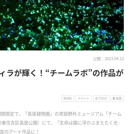
公開：2023.04.12
ィラが輝く！“チームラボ”の作品が
NEWS
イベント
おでかけ
長居
での期間限定で、「長居植物園」の常設野外ミュージアム「チーム
市東住吉区長居公園）にて、「生命は闇に浮かぶまたたく光 -
音のアート作品に！