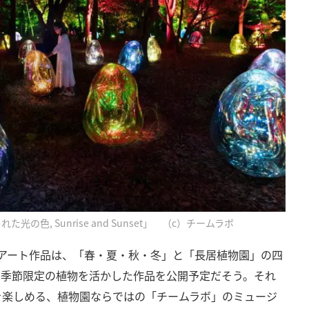
の色, Sunrise and Sunset」 （c）チームラボ
のアート作品は、「春・夏・秋・冬」と「長居植物園」の四
も季節限定の植物を活かした作品を公開予定だそう。それ
を楽しめる、植物園ならではの「チームラボ」のミュージ