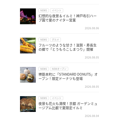
NEWS
イベント
幻想的な夜景＆イルミ！神戸布引ハー
ブ園で夏のナイター営業
2026.08.06
NEWS
グルメ
フルーツのような甘さ！滋賀・寿長生
の郷で「とうもろこしまつり」開催
2026.08.05
NEWS
NEWオープン
堺筋本町に「STANDARD DONUTS」オ
ープン！限定ドーナツも登場
2026.08.05
NEWS
イベント
夜景も花火も満喫！京都 ガーデンミュ
ージアム比叡で夏限定イルミ
2026.08.04