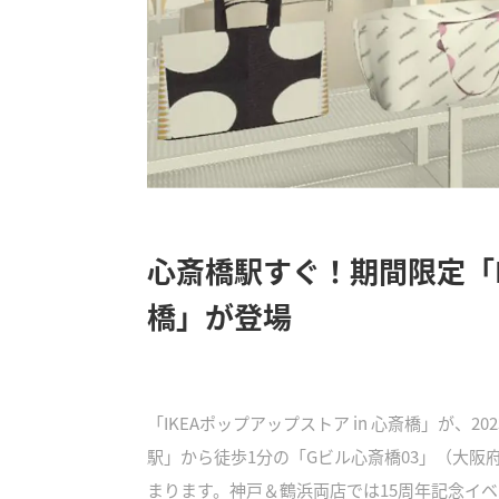
心斎橋駅すぐ！期間限定「IK
橋」が登場
「IKEAポップアップストア in 心斎橋」が、2
駅」から徒歩1分の「Gビル心斎橋03」（大
まります。神戸＆鶴浜両店では15周年記念イ