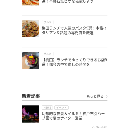
選！本格石窯ピザを堪能しよう
グルメ
梅田ランチで人気のパスタ9選！本格イ
タリアン＆話題の専門店を厳選
グルメ
【梅田】ランチでゆっくりできるお店9
選！都会の中で癒しの時間を
新着記事
もっと見る
NEWS
イベント
幻想的な夜景＆イルミ！神戸布引ハー
ブ園で夏のナイター営業
2026.08.06