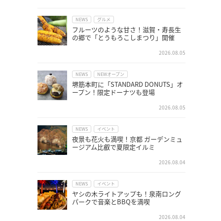
NEWS
グルメ
フルーツのような甘さ！滋賀・寿長生
の郷で「とうもろこしまつり」開催
2026.08.05
NEWS
NEWオープン
堺筋本町に「STANDARD DONUTS」オ
ープン！限定ドーナツも登場
2026.08.05
NEWS
イベント
夜景も花火も満喫！京都 ガーデンミュ
ージアム比叡で夏限定イルミ
2026.08.04
NEWS
イベント
ヤシの木ライトアップも！泉南ロング
パークで音楽とBBQを満喫
2026.08.04