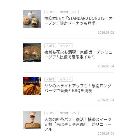
NEWS
NEWオープン
堺筋本町に「STANDARD DONUTS」オ
ープン！限定ドーナツも登場
2026.08.05
NEWS
イベント
夜景も花火も満喫！京都 ガーデンミュ
ージアム比叡で夏限定イルミ
2026.08.04
NEWS
イベント
ヤシの木ライトアップも！泉南ロング
パークで音楽とBBQを満喫
2026.08.04
NEWS
NEWオープン
人気の紅茶パフェ復活！抹茶スイーツ
元祖「京はやしや京都店」がリニュー
アル
2026.08.04