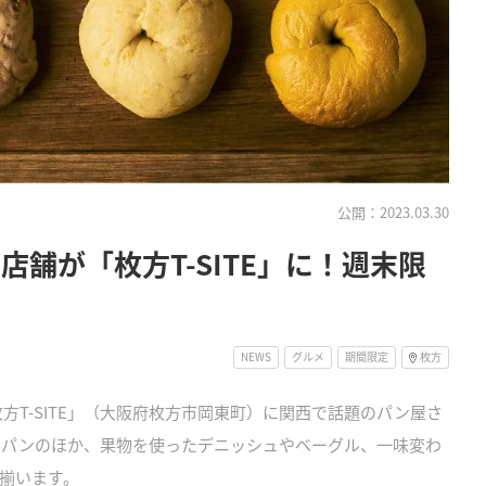
公開：2023.03.30
店舗が「枚方T-SITE」に！週末限
NEWS
グルメ
期間限定
枚方
枚方T-SITE」（大阪府枚方市岡東町）に関西で話題のパン屋さ
ムパンのほか、果物を使ったデニッシュやベーグル、一味変わ
揃います。