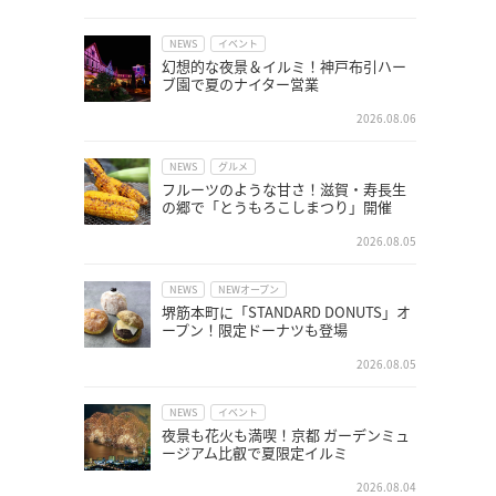
NEWS
イベント
幻想的な夜景＆イルミ！神戸布引ハー
ブ園で夏のナイター営業
2026.08.06
NEWS
グルメ
フルーツのような甘さ！滋賀・寿長生
の郷で「とうもろこしまつり」開催
2026.08.05
NEWS
NEWオープン
堺筋本町に「STANDARD DONUTS」オ
ープン！限定ドーナツも登場
2026.08.05
NEWS
イベント
夜景も花火も満喫！京都 ガーデンミュ
ージアム比叡で夏限定イルミ
2026.08.04