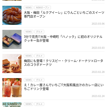
NEWS
NEWオープン
大阪・梅田「ルクアイーレ」にりんごといちごのスイーツ
専門店オープン
2023.03.06
NEWS
グルメ
3分で完売!?大阪・中崎町「ハノック」に初のオリジナル
クッキー缶が登場
2023.03.03
NEWS
グルメ
梅田にも登場！クリスピー・クリーム･ドーナツ×ロータ
スのコラボドーナツ
2023.02.28
NEWS
グルメ
え！カレー屋さんでいちご!?大阪和風出汁のカレー店にい
ちごドリンク登場
2023.02.24
NEWS
グルメ