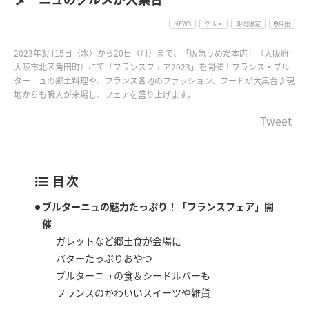
NEWS
グルメ
期間限定
梅田
2023年3月15日（水）から20日（月）まで、「阪急うめだ本店」（大阪府
大阪市北区角田町）にて「フランスフェア2023」を開催！フランス・ブル
ターニュの郷土料理や、フランス各地のファッション、フードが大集合♪現
地からも職人が来場し、フェアを盛り上げます。
Tweet
目次
ブルターニュの魅力たっぷり！「フランスフェア」開
催
ガレットなど郷土食が会場に
バターたっぷりおやつ
ブルターニュの食＆シードルバーも
フランスのかわいいスイーツや雑貨