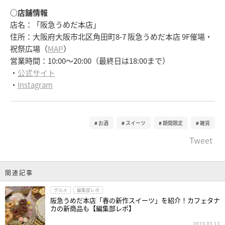
○店舗情報
店名：「阪急うめだ本店」
住所：大阪府大阪市北区角田町8-7 阪急うめだ本店 9F催場・
祝祭広場（
MAP
）
営業時間：10:00～20:00（最終日は18:00まで）
・
公式サイト
・
Instagram
お酒
スイーツ
期間限定
雑貨
Tweet
関連記事
グルメ
編集部レポ
阪急うめだ本店「春の新作スイーツ」を紹介！カフェタナ
カの新商品も【編集部レポ】
2023.03.12