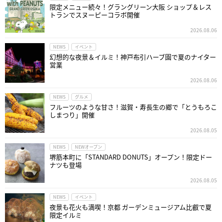
限定メニュー続々！グラングリーン大阪 ショップ＆レス
トランでスヌーピーコラボ開催
2026.08.06
NEWS
イベント
幻想的な夜景＆イルミ！神戸布引ハーブ園で夏のナイター
営業
2026.08.06
NEWS
グルメ
フルーツのような甘さ！滋賀・寿長生の郷で「とうもろこ
しまつり」開催
2026.08.05
NEWS
NEWオープン
堺筋本町に「STANDARD DONUTS」オープン！限定ドー
ナツも登場
2026.08.05
NEWS
イベント
夜景も花火も満喫！京都 ガーデンミュージアム比叡で夏
限定イルミ